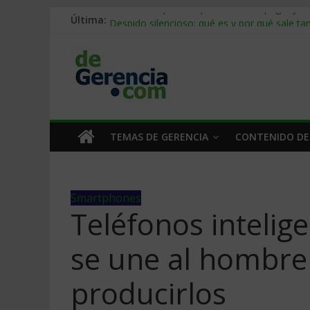
Última:
Stablecoins para empresas: cómo pagar y c
Despido silencioso: qué es y por qué sale ta
IA en selección de personal: cómo auditarla
Trabajo forzoso en la cadena de suministro:
Mercado hispano de EE. UU.: cómo segmenta
TEMAS DE GERENCIA
CONTENIDO DE
Smartphones
Teléfonos intelig
se une al hombre 
producirlos