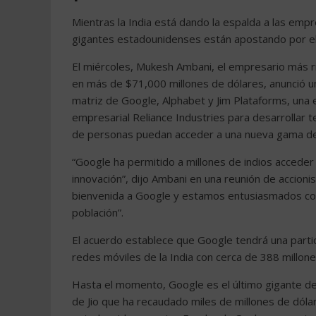
Mientras la India está dando la espalda a las emp
gigantes estadounidenses están apostando por el
El miércoles, Mukesh Ambani, el empresario más r
en más de $71,000 millones de dólares, anunció u
matriz de Google, Alphabet y Jim Plataforms, un
empresarial Reliance Industries para desarrollar t
de personas puedan acceder a una nueva gama de
“Google ha permitido a millones de indios acceder a
innovación”, dijo Ambani en una reunión de accioni
bienvenida a Google y estamos entusiasmados con
población”.
El acuerdo establece que Google tendrá una partic
redes móviles de la India con cerca de 388 millone
Hasta el momento, Google es el último gigante de l
de Jio que ha recaudado miles de millones de dóla