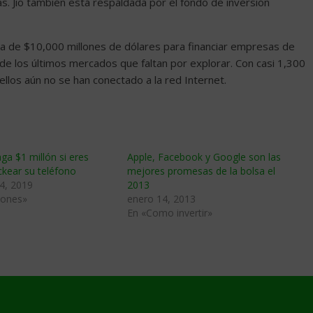
 Jio también está respaldada por el fondo de inversión
iva de $10,000 millones de dólares para financiar empresas de
no de los últimos mercados que faltan por explorar. Con casi 1,300
ellos aún no se han conectado a la red Internet.
ga $1 millón si eres
Apple, Facebook y Google son las
kear su teléfono
mejores promesas de la bolsa el
4, 2019
2013
hones»
enero 14, 2013
En «Como invertir»