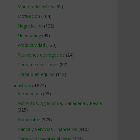
Manejo del estrés
(85)
Motivacion
(164)
Negociacion
(122)
Networking
(49)
Productividad
(123)
Reuniones de negocios
(24)
Toma de decisiones
(87)
Trabajo en equipo
(118)
Industrias
(4.874)
Aeronautica
(95)
Alimentos, Agricultura, Ganaderia y Pesca
(325)
Automotriz
(379)
Banca y Servicios Financieros
(910)
Comercio y ventas al detal
(336)