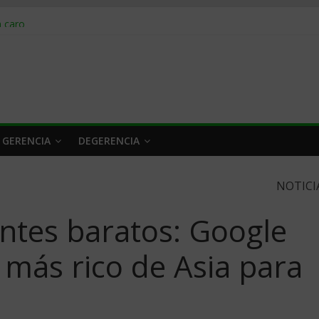
obrar en 2026
n caro
 a tiempo
 qué hacer
rlo y venderle
 GERENCIA
DEGERENCIA
NOTICI
entes baratos: Google
más rico de Asia para