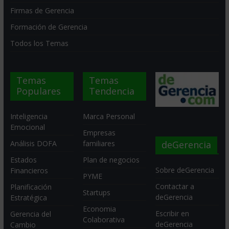
Firmas de Gerencia
Formación de Gerencia
Todos los Temas
Temas
Temas
Populares
Tendencia
Inteligencia
Marca Personal
Emocional
Empresas
deGerencia
Análisis DOFA
familiares
Estados
Plan de negocios
Sobre deGerencia
Financieros
PYME
Contactar a
Planificación
Startups
deGerencia
Estratégica
Economia
Escribir en
Gerencia del
Colaborativa
deGerencia
Cambio