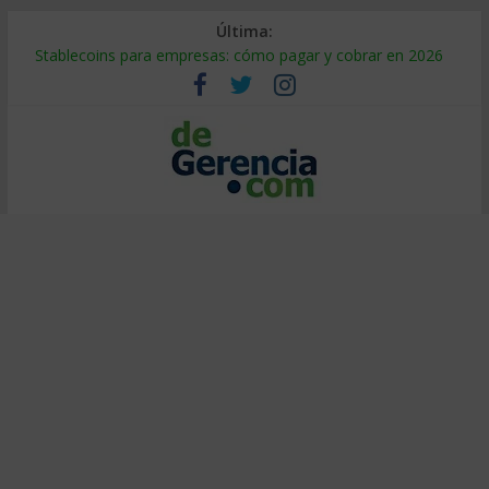
Última:
Stablecoins para empresas: cómo pagar y cobrar en 2026
Despido silencioso: qué es y por qué sale tan caro
IA en selección de personal: cómo auditarla a tiempo
Trabajo forzoso en la cadena de suministro: qué hacer
Mercado hispano de EE. UU.: cómo segmentarlo y venderle