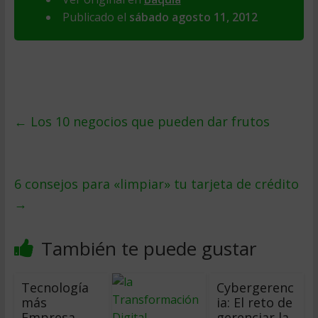
Publicado el
sábado agosto 11, 2012
←
Los 10 negocios que pueden dar frutos
6 consejos para «limpiar» tu tarjeta de crédito
→
También te puede gustar
Tecnología
Cybergerenc
más
ia: El reto de
Empresa,
gerenciar la