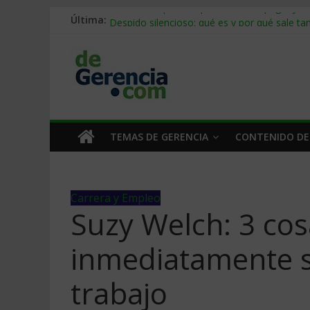
Última:
Stablecoins para empresas: cómo pagar y c
Despido silencioso: qué es y por qué sale ta
IA en selección de personal: cómo auditarla
Trabajo forzoso en la cadena de suministro:
Mercado hispano de EE. UU.: cómo segmenta
TEMAS DE GERENCIA
CONTENIDO DE
Carrera y Empleo
Suzy Welch: 3 co
inmediatamente si
trabajo