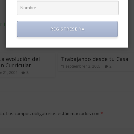
 internet cada vez son más atractivas en Ecuador
REGISTRESE YA
 La evolución del
Trabajando desde tu Casa
n Curricular
septiembre 12, 2005
2
e 21, 2004
8
da.
Los campos obligatorios están marcados con
*