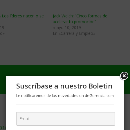
“¿Los líderes nacen o se
Jack Welch: “Cinco formas de
acelerar tu promoción”
019
mayo 10, 2019
go»
En «Carrera y Empleo»
Suscríbase a nuestro Boletin
Le notificaremos de las novedades en deGerencia.com
xitoso