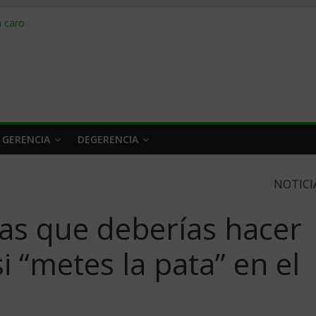
obrar en 2026
n caro
 a tiempo
 qué hacer
rlo y venderle
 GERENCIA
DEGERENCIA
NOTICI
sas que deberías hacer
 “metes la pata” en el