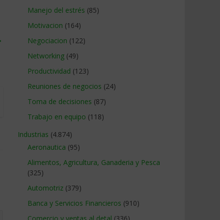
Manejo del estrés
(85)
Motivacion
(164)
→
Negociacion
(122)
Networking
(49)
Productividad
(123)
Reuniones de negocios
(24)
Toma de decisiones
(87)
Trabajo en equipo
(118)
Industrias
(4.874)
Aeronautica
(95)
Alimentos, Agricultura, Ganaderia y Pesca
(325)
Automotriz
(379)
Banca y Servicios Financieros
(910)
Comercio y ventas al detal
(336)