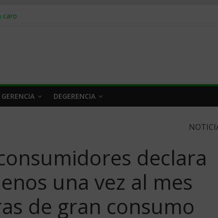
obrar en 2026
n caro
 a tiempo
 qué hacer
rlo y venderle
 GERENCIA
DEGERENCIA
NOTICI
 consumidores declara
menos una vez al mes
ras de gran consumo