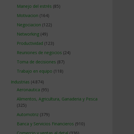
Manejo del estrés
(85)
Motivacion
(164)
Negociacion
(122)
Networking
(49)
Productividad
(123)
Reuniones de negocios
(24)
Toma de decisiones
(87)
Trabajo en equipo
(118)
Industrias
(4.874)
Aeronautica
(95)
Alimentos, Agricultura, Ganaderia y Pesca
(325)
Automotriz
(379)
Banca y Servicios Financieros
(910)
Comercio y ventas al detal
(336)