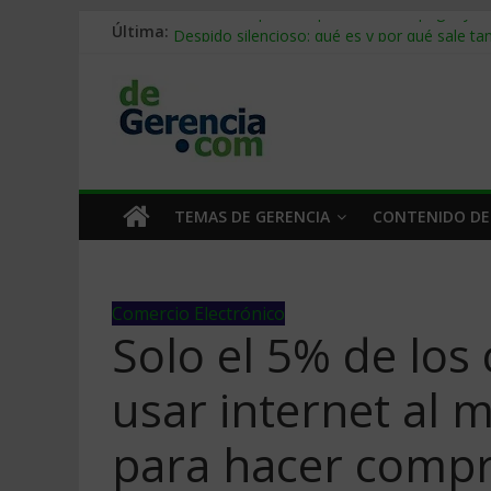
Última:
Stablecoins para empresas: cómo pagar y c
Despido silencioso: qué es y por qué sale ta
IA en selección de personal: cómo auditarla
Trabajo forzoso en la cadena de suministro:
Mercado hispano de EE. UU.: cómo segmenta
TEMAS DE GERENCIA
CONTENIDO DE
Comercio Electrónico
Solo el 5% de los
usar internet al 
para hacer comp