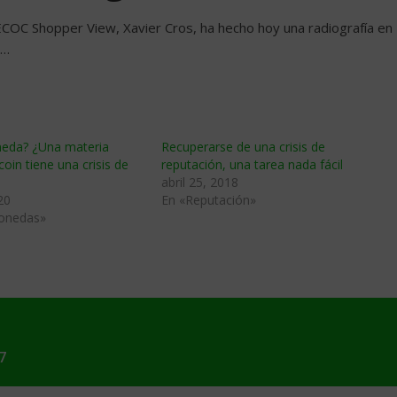
ECOC Shopper View, Xavier Cros, ha hecho hoy una radiografía en
C…
eda? ¿Una materia
Recuperarse de una crisis de
coin tiene una crisis de
reputación, una tarea nada fácil
abril 25, 2018
20
En «Reputación»
onedas»
7