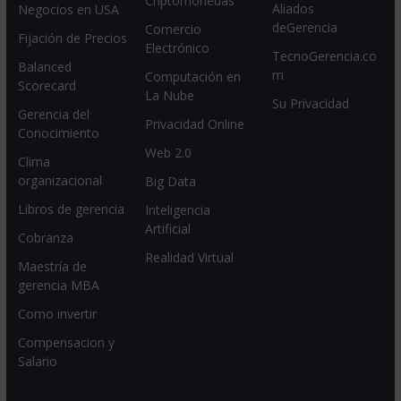
Criptomonedas
Aliados
Negocios en USA
deGerencia
Comercio
Fijación de Precios
Electrónico
TecnoGerencia.co
Balanced
m
Computación en
Scorecard
La Nube
Su Privacidad
Gerencia del
Privacidad Online
Conocimiento
Web 2.0
Clima
organizacional
Big Data
Libros de gerencia
Inteligencia
Artificial
Cobranza
Realidad Virtual
Maestría de
gerencia MBA
Como invertir
Compensacion y
Salario