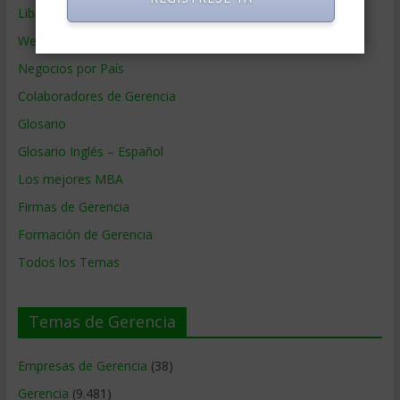
Libros de Gerencia
Webs de Gerencia
Negocios por País
Colaboradores de Gerencia
Glosario
Glosario Inglés – Español
Los mejores MBA
Firmas de Gerencia
Formación de Gerencia
Todos los Temas
Temas de Gerencia
Empresas de Gerencia
(38)
Gerencia
(9.481)