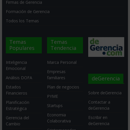
Firmas de Gerencia
Formación de Gerencia
Todos los Temas
Temas
Temas
Populares
Tendencia
Inteligencia
Marca Personal
Emocional
Empresas
deGerencia
Análisis DOFA
familiares
Estados
Plan de negocios
Sobre deGerencia
Financieros
PYME
Contactar a
Planificación
Startups
deGerencia
Estratégica
Economia
Escribir en
Gerencia del
Colaborativa
deGerencia
Cambio