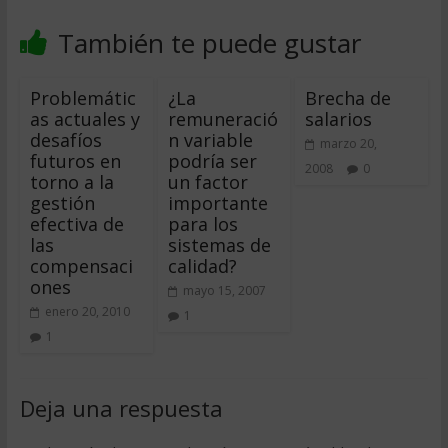
También te puede gustar
Problemátic
¿La
Brecha de
as actuales y
remuneració
salarios
desafíos
n variable
marzo 20,
futuros en
podría ser
2008
0
torno a la
un factor
gestión
importante
efectiva de
para los
las
sistemas de
compensaci
calidad?
ones
mayo 15, 2007
enero 20, 2010
1
1
Deja una respuesta