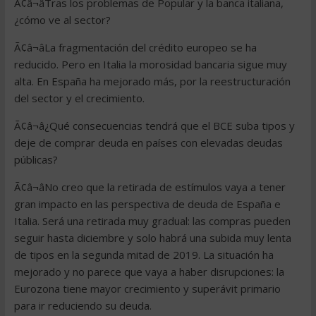
Ã¢â¬âTras los problemas de Popular y la banca italiana,
¿cómo ve al sector?
Ã¢â¬âLa fragmentación del crédito europeo se ha
reducido. Pero en Italia la morosidad bancaria sigue muy
alta. En España ha mejorado más, por la reestructuración
del sector y el crecimiento.
Ã¢â¬â¿Qué consecuencias tendrá que el BCE suba tipos y
deje de comprar deuda en países con elevadas deudas
públicas?
Ã¢â¬âNo creo que la retirada de estímulos vaya a tener
gran impacto en las perspectiva de deuda de España e
Italia. Será una retirada muy gradual: las compras pueden
seguir hasta diciembre y solo habrá una subida muy lenta
de tipos en la segunda mitad de 2019. La situación ha
mejorado y no parece que vaya a haber disrupciones: la
Eurozona tiene mayor crecimiento y superávit primario
para ir reduciendo su deuda.