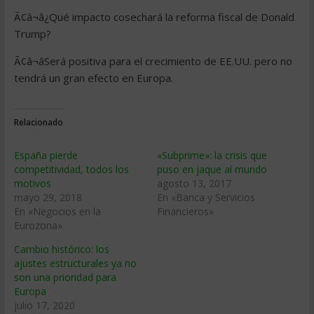
Ã¢â¬â¿Qué impacto cosechará la reforma fiscal de Donald
Trump?
Ã¢â¬âSerá positiva para el crecimiento de EE.UU. pero no
tendrá un gran efecto en Europa.
Relacionado
España pierde
«Subprime»: la crisis que
competitividad, todos los
puso en jaque al mundo
motivos
agosto 13, 2017
mayo 29, 2018
En «Banca y Servicios
En «Negocios en la
Financieros»
Eurozona»
Cambio histórico: los
ajustes estructurales ya no
son una prioridad para
Europa
julio 17, 2020