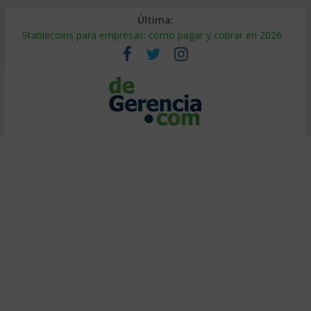
Última:
Stablecoins para empresas: cómo pagar y cobrar en 2026
Despido silencioso: qué es y por qué sale tan caro
IA en selección de personal: cómo auditarla a tiempo
Trabajo forzoso en la cadena de suministro: qué hacer
Mercado hispano de EE. UU.: cómo segmentarlo y venderle