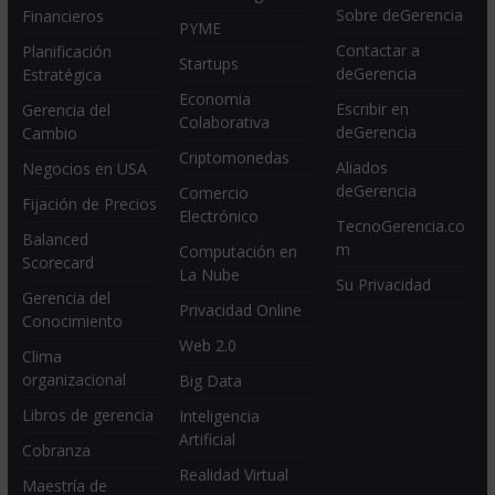
Sobre deGerencia
Financieros
PYME
Contactar a
Planificación
Startups
deGerencia
Estratégica
Economia
Escribir en
Gerencia del
Colaborativa
deGerencia
Cambio
Criptomonedas
Aliados
Negocios en USA
deGerencia
Comercio
Fijación de Precios
Electrónico
TecnoGerencia.co
Balanced
m
Computación en
Scorecard
La Nube
Su Privacidad
Gerencia del
Privacidad Online
Conocimiento
Web 2.0
Clima
organizacional
Big Data
Libros de gerencia
Inteligencia
Artificial
Cobranza
Realidad Virtual
Maestría de