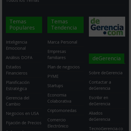
Todos los Temas
Temas
Temas
Populares
Tendencia
Inteligencia
Marca Personal
Emocional
Empresas
deGerencia
Análisis DOFA
familiares
Estados
Plan de negocios
Sobre deGerencia
Financieros
PYME
Contactar a
Planificación
Startups
deGerencia
Estratégica
Economia
Escribir en
Gerencia del
Colaborativa
deGerencia
Cambio
Criptomonedas
Aliados
Negocios en USA
deGerencia
Comercio
Fijación de Precios
Electrónico
TecnoGerencia.co