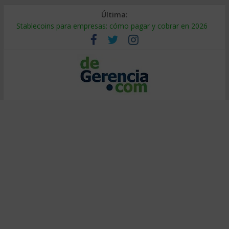
Última:
Stablecoins para empresas: cómo pagar y cobrar en 2026
Despido silencioso: qué es y por qué sale tan caro
IA en selección de personal: cómo auditarla a tiempo
Trabajo forzoso en la cadena de suministro: qué hacer
Mercado hispano de EE. UU.: cómo segmentarlo y venderle