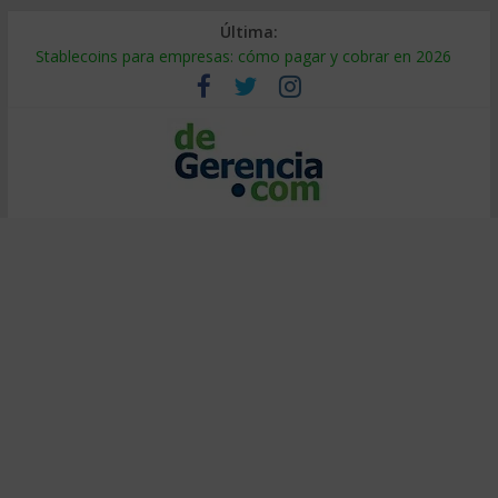
Última:
Stablecoins para empresas: cómo pagar y cobrar en 2026
Despido silencioso: qué es y por qué sale tan caro
IA en selección de personal: cómo auditarla a tiempo
Trabajo forzoso en la cadena de suministro: qué hacer
Mercado hispano de EE. UU.: cómo segmentarlo y venderle