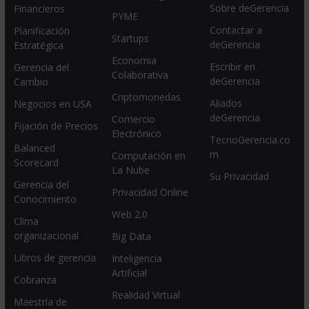
Sobre deGerencia
Financieros
PYME
Contactar a
Planificación
Startups
deGerencia
Estratégica
Economia
Escribir en
Gerencia del
Colaborativa
deGerencia
Cambio
Criptomonedas
Aliados
Negocios en USA
deGerencia
Comercio
Fijación de Precios
Electrónico
TecnoGerencia.co
Balanced
m
Computación en
Scorecard
La Nube
Su Privacidad
Gerencia del
Privacidad Online
Conocimiento
Web 2.0
Clima
organizacional
Big Data
Libros de gerencia
Inteligencia
Artificial
Cobranza
Realidad Virtual
Maestría de