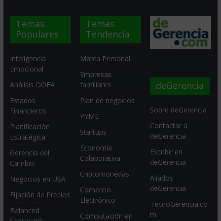
Temas
Temas
Populares
Tendencia
Inteligencia
Marca Personal
Emocional
Empresas
deGerencia
Análisis DOFA
familiares
Estados
Plan de negocios
Sobre deGerencia
Financieros
PYME
Contactar a
Planificación
Startups
deGerencia
Estratégica
Economia
Escribir en
Gerencia del
Colaborativa
deGerencia
Cambio
Criptomonedas
Aliados
Negocios en USA
deGerencia
Comercio
Fijación de Precios
Electrónico
TecnoGerencia.co
Balanced
m
Computación en
Scorecard