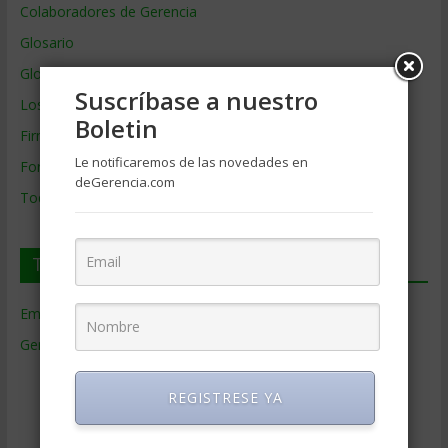
Colaboradores de Gerencia
Glosario
Glosario Inglés – Español
Suscríbase a nuestro
Los mejores MBA
Boletin
Firmas de Gerencia
Le notificaremos de las novedades en
Formación de Gerencia
deGerencia.com
Todos los Temas
Temas de Gerencia
Empresas de Gerencia
(38)
Gerencia
(9.481)
Ciencias Económicas
(80)
REGISTRESE YA
Contabilidad
(466)
Educacion Gerencial
(454)