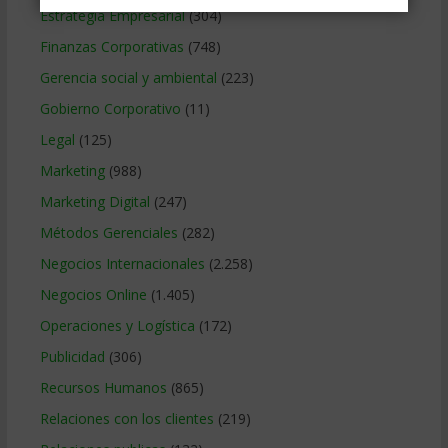
Estrategia Empresarial
(304)
Finanzas Corporativas
(748)
Gerencia social y ambiental
(223)
Gobierno Corporativo
(11)
Legal
(125)
Marketing
(988)
Marketing Digital
(247)
Métodos Gerenciales
(282)
Negocios Internacionales
(2.258)
Negocios Online
(1.405)
Operaciones y Logística
(172)
Publicidad
(306)
Recursos Humanos
(865)
Relaciones con los clientes
(219)