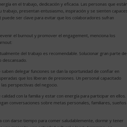
ergía en el trabajo, dedicación y eficacia. Las personas que está
 trabajo, presentan entusiasmo, inspiración y se sienten capace
puede ser clave para evitar que los colaboradores sufran
 Prevenir el burnout y promover el engagement, menciona los
urnout:
untualmente del trabajo es recomendable. Solucionar gran parte de
o descansado.
e saben delegar funciones se dan la oportunidad de confiar en
esperadas que los liberan de presiones. Un personal capacitado
e las perspectivas del negocio.
alidad con la familia y estar con energía para participar en ellos.
ngan conversaciones sobre metas personales, familiares, sueños
za con darse tiempo para comer saludablemente, dormir y tener