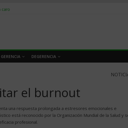
obrar en 2026
n caro
 a tiempo
 qué hacer
rlo y venderle
 GERENCIA
DEGERENCIA
NOTICI
itar el burnout
senta una respuesta prolongada a estresores emocionales e
óstico está reconocido por la Organización Mundial de la Salud y s
ficacia profesional.