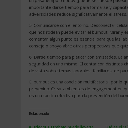
un pasatiempo o hobby (puede ser desde pasear a 
importante darse tiempo para formarse y capacita
adversidades reduce significativamente el stress.
5. Comunicarse con el entorno. Desconectar celula
que nos rodean puede evitar el burnout. Mirar y 
comentan algún punto es esencial para que las lab
consejo o apoyo abre otras perspectivas que qui
6. Darse tiempo para platicar con amistades. La a
seguridad en uno mismo. El contar con distintos c
de vista sobre temas laborales, familiares, de par
El burnout es una condición multifactorial, por l
prevenirlo. Crear ambientes de engagement en qu
es una táctica efectiva para la prevención del b
Relacionado
¡Cuidado! Tu trabajo puede llevarte
Qué es el “s