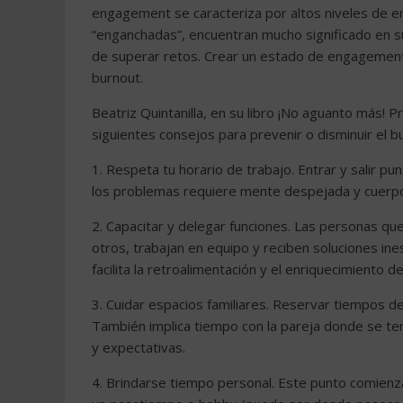
engagement se caracteriza por altos niveles de en
“enganchadas”, encuentran mucho significado en su
de superar retos. Crear un estado de engagement 
burnout.
Beatriz Quintanilla, en su libro ¡No aguanto más!
siguientes consejos para prevenir o disminuir el b
1. Respeta tu horario de trabajo. Entrar y salir p
los problemas requiere mente despejada y cuerp
2. Capacitar y delegar funciones. Las personas qu
otros, trabajan en equipo y reciben soluciones in
facilita la retroalimentación y el enriquecimiento d
3. Cuidar espacios familiares. Reservar tiempos de c
También implica tiempo con la pareja donde se te
y expectativas.
4. Brindarse tiempo personal. Este punto comien