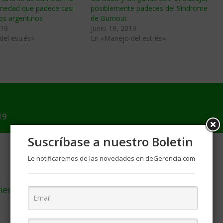
medad que padece casi
posiblemente padeces del Síndrome
los argentinos
de Burnout
019
junio 19, 2019
del estrés»
En «Manejo del estrés»
19
Suscríbase a nuestro Boletin
Le notificaremos de las novedades en deGerencia.com
uiere subir de puesto