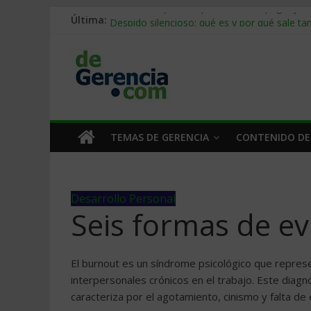
Última:
Stablecoins para empresas: cómo pagar y c
Despido silencioso: qué es y por qué sale ta
IA en selección de personal: cómo auditarla
Trabajo forzoso en la cadena de suministro:
Mercado hispano de EE. UU.: cómo segmenta
TEMAS DE GERENCIA
CONTENIDO DE
Desarrollo Personal
Seis formas de ev
El burnout es un síndrome psicológico que repre
interpersonales crónicos en el trabajo. Este diagn
caracteriza por el agotamiento, cinismo y falta de e