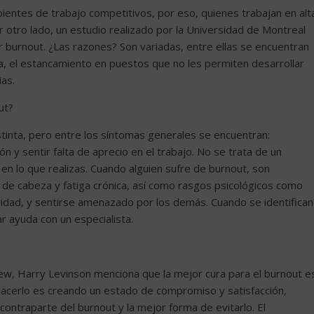
bientes de trabajo competitivos, por eso, quienes trabajan en alt
r otro lado, un estudio realizado por la Universidad de Montreal
 burnout. ¿Las razones? Son variadas, entre ellas se encuentran
ilia, el estancamiento en puestos que no les permiten desarrollar
ias.
ut?
inta, pero entre los síntomas generales se encuentran:
n y sentir falta de aprecio en el trabajo. No se trata de un
 en lo que realizas. Cuando alguien sufre de burnout, son
 de cabeza y fatiga crónica, así como rasgos psicológicos como
ividad, y sentirse amenazado por los demás. Cuando se identifican
 ayuda con un especialista.
iew, Harry Levinson menciona que la mejor cura para el burnout e
hacerlo es creando un estado de compromiso y satisfacción,
ntraparte del burnout y la mejor forma de evitarlo. El