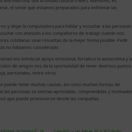
una mascota, una actividad cultural o leer). Asimismo, es
rse, el sentir que estamos preparados para enfrentar las
res y dejar la computadora para hablar y escuchar a las personas
escuchar con atención a los compañeros de trabajo cuando nos
ores cotidianas sean resueltas de la mejor forma posible. Pedir
zás no habíamos considerado.
mistad nos brinda un apoyo emocional, fortalece la autoestima y l
írculos de amigos nos da la oportunidad de tener diversos puntos
eja, personales, entre otros.
o que puede tener muchas causas, así como muchas formas de
e las personas se sientan apreciadas, comprendidas y motivada
urnout que puede promoverse desde las compañías.
índrome de burnout”, la
Cansado y sin ganas de ir al trabajo,