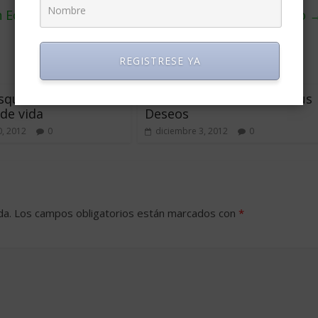
 Ecuador es cada vez más difícil iniciar un negocio
REGISTRESE YA
queda incesante: la
3 Pasos Para Reafirmar Tus
 de vida
Deseos
, 2012
0
diciembre 3, 2012
0
da.
Los campos obligatorios están marcados con
*