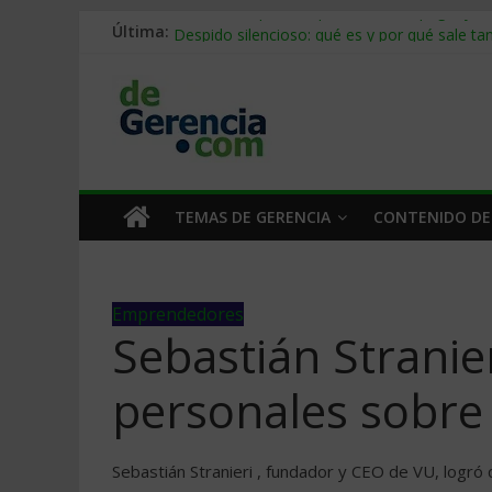
Última:
Stablecoins para empresas: cómo pagar y c
Despido silencioso: qué es y por qué sale ta
IA en selección de personal: cómo auditarla
Trabajo forzoso en la cadena de suministro:
Mercado hispano de EE. UU.: cómo segmenta
TEMAS DE GERENCIA
CONTENIDO DE
Emprendedores
Sebastián Stranier
personales sobr
Sebastián Stranieri , fundador y CEO de VU, logr