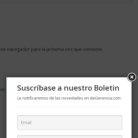
ste navegador para la próxima vez que comente.
Suscríbase a nuestro Boletin
de cómo se procesan los datos de tus comentarios
.
Le notificaremos de las novedades en deGerencia.com