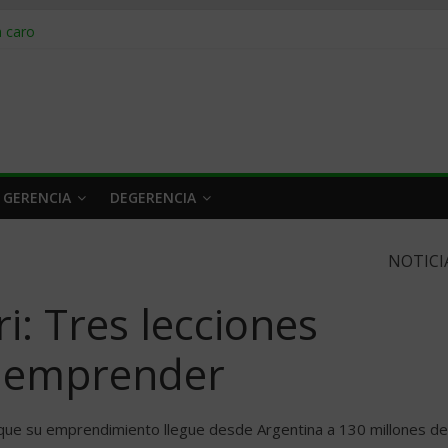
obrar en 2026
n caro
 a tiempo
 qué hacer
rlo y venderle
 GERENCIA
DEGERENCIA
NOTICI
i: Tres lecciones
e emprender
ó que su emprendimiento llegue desde Argentina a 130 millones de