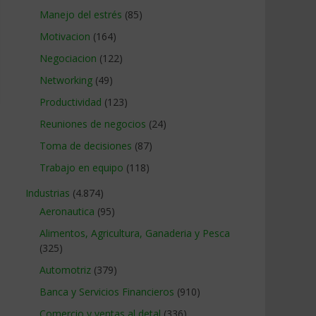
Manejo del estrés
(85)
Motivacion
(164)
Negociacion
(122)
Networking
(49)
Productividad
(123)
Reuniones de negocios
(24)
Toma de decisiones
(87)
Trabajo en equipo
(118)
Industrias
(4.874)
Aeronautica
(95)
Alimentos, Agricultura, Ganaderia y Pesca
(325)
Automotriz
(379)
Banca y Servicios Financieros
(910)
Comercio y ventas al detal
(336)