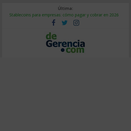
Última:
Stablecoins para empresas: cómo pagar y cobrar en 2026
Despido silencioso: qué es y por qué sale tan caro
IA en selección de personal: cómo auditarla a tiempo
Trabajo forzoso en la cadena de suministro: qué hacer
Mercado hispano de EE. UU.: cómo segmentarlo y venderle