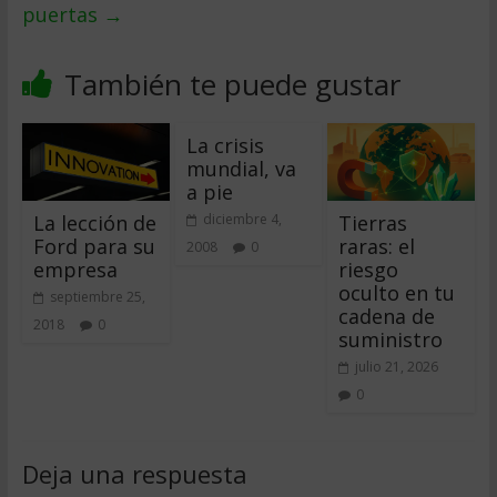
puertas
→
También te puede gustar
La crisis
mundial, va
a pie
La lección de
Tierras
diciembre 4,
Ford para su
raras: el
2008
0
empresa
riesgo
oculto en tu
septiembre 25,
cadena de
2018
0
suministro
julio 21, 2026
0
Deja una respuesta