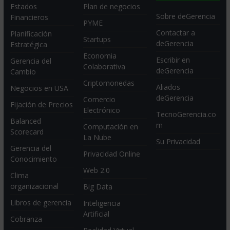
Estados
Plan de negocios
Sobre deGerencia
Financieros
PYME
Contactar a
Planificación
Startups
deGerencia
Estratégica
Economia
Escribir en
Gerencia del
Colaborativa
deGerencia
Cambio
Criptomonedas
Aliados
Negocios en USA
deGerencia
Comercio
Fijación de Precios
Electrónico
TecnoGerencia.co
Balanced
m
Computación en
Scorecard
La Nube
Su Privacidad
Gerencia del
Privacidad Online
Conocimiento
Web 2.0
Clima
organizacional
Big Data
Libros de gerencia
Inteligencia
Artificial
Cobranza