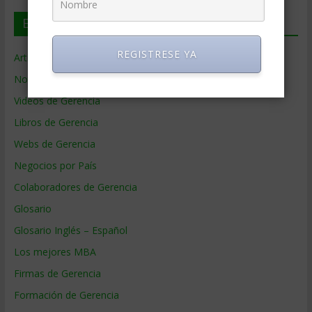
En deGerencia.com
REGISTRESE YA
Artículos de Gerencia
Noticias de Gerencia
Videos de Gerencia
Libros de Gerencia
Webs de Gerencia
Negocios por País
Colaboradores de Gerencia
Glosario
Glosario Inglés – Español
Los mejores MBA
Firmas de Gerencia
Formación de Gerencia