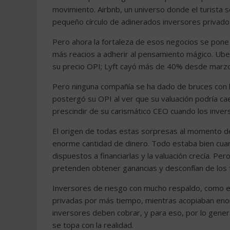
movimiento. Airbnb, un universo donde el turista s
pequeño círculo de adinerados inversores privad
Pero ahora la fortaleza de esos negocios se pone 
más reacios a adherir al pensamiento mágico. Ube
su precio OPI; Lyft cayó más de 40% desde marzo.
Pero ninguna compañía se ha dado de bruces con 
postergó su OPI al ver que su valuación podría ca
prescindir de su carismático CEO cuando los inver
El origen de todas estas sorpresas al momento de
enorme cantidad de dinero. Todo estaba bien cuan
dispuestos a financiarlas y la valuación crecía. Per
pretenden obtener ganancias y desconfían de los 
Inversores de riesgo con mucho respaldo, como e
privadas por más tiempo, mientras acopiaban en
inversores deben cobrar, y para eso, por lo gener
se topa con la realidad.