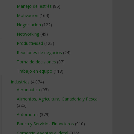
Manejo del estrés
(85)
Motivacion
(164)
Negociacion
(122)
Networking
(49)
Productividad
(123)
Reuniones de negocios
(24)
Toma de decisiones
(87)
Trabajo en equipo
(118)
Industrias
(4.874)
Aeronautica
(95)
Alimentos, Agricultura, Ganaderia y Pesca
(325)
Automotriz
(379)
Banca y Servicios Financieros
(910)
Comercio y ventas al detal
(336)