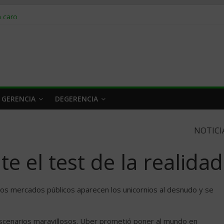
obrar en 2026
n caro
 a tiempo
 qué hacer
rlo y venderle
 GERENCIA
DEGERENCIA
NOTICI
e el test de la realidad
os mercados públicos aparecen los unicornios al desnudo y se
escenarios maravillosos. Uber prometió poner al mundo en