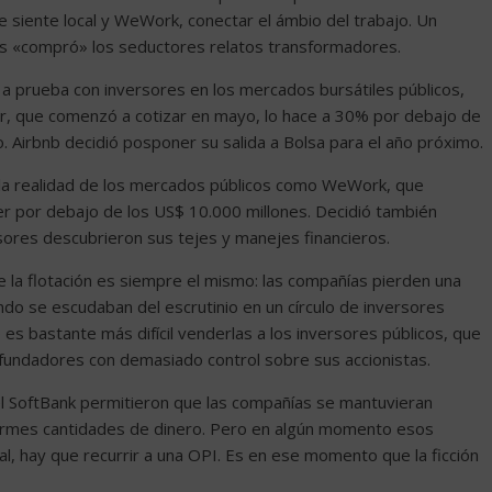
e siente local y WeWork, conectar el ámbio del trabajo. Un
os «compró» los seductores relatos transformadores.
a prueba con inversores en los mercados bursátiles públicos,
r, que comenzó a cotizar en mayo, lo hace a 30% por debajo de
 Airbnb decidió posponer su salida a Bolsa para el año próximo.
la realidad de los mercados públicos como WeWork, que
er por debajo de los US$ 10.000 millones. Decidió también
sores descubrieron sus tejes y manejes financieros.
 la flotación es siempre el mismo: las compañías pierden una
do se escudaban del escrutinio en un círculo de inversores
o es bastante más difícil venderlas a los inversores públicos, que
fundadores con demasiado control sobre sus accionistas.
l SoftBank permitieron que las compañías se mantuvieran
ormes cantidades de dinero. Pero en algún momento esos
al, hay que recurrir a una OPI. Es en ese momento que la ficción