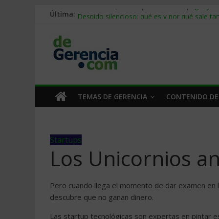
Última:
Stablecoins para empresas: cómo pagar y c
Despido silencioso: qué es y por qué sale ta
IA en selección de personal: cómo auditarla
Trabajo forzoso en la cadena de suministro:
Mercado hispano de EE. UU.: cómo segmenta
TEMAS DE GERENCIA
CONTENIDO DE
Startups
Los Unicornios ant
Pero cuando llega el momento de dar examen en l
descubre que no ganan dinero.
Las startup tecnológicas son expertas en pintar 