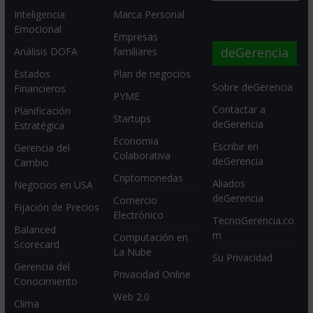
Inteligencia
Marca Personal
Emocional
Empresas
deGerencia
Análisis DOFA
familiares
Estados
Plan de negocios
Sobre deGerencia
Financieros
PYME
Contactar a
Planificación
Startups
deGerencia
Estratégica
Economia
Escribir en
Gerencia del
Colaborativa
deGerencia
Cambio
Criptomonedas
Aliados
Negocios en USA
deGerencia
Comercio
Fijación de Precios
Electrónico
TecnoGerencia.co
Balanced
m
Computación en
Scorecard
La Nube
Su Privacidad
Gerencia del
Privacidad Online
Conocimiento
Web 2.0
Clima