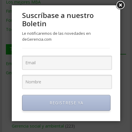
Los mejores MBA
Firmas de Gerencia
Suscríbase a nuestro
Formación de Gerencia
Boletin
Todos los Temas
Le notificaremos de las novedades en
deGerencia.com
Temas de Gerencia
Empresas de Gerencia
(38)
Gerencia
(9.481)
Ciencias Económicas
(80)
Contabilidad
(466)
Educacion Gerencial
(454)
REGISTRESE YA
Estrategia Empresarial
(304)
Finanzas Corporativas
(748)
Gerencia social y ambiental
(223)