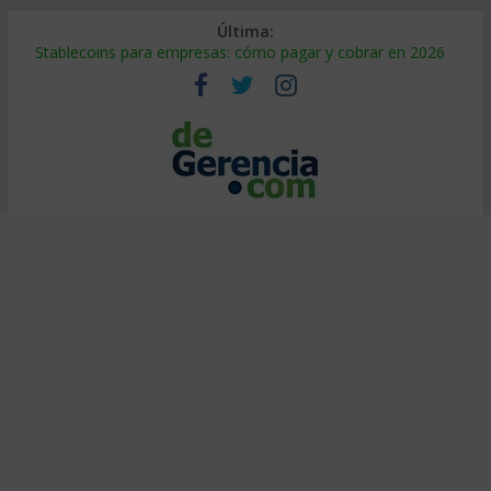
Última:
Stablecoins para empresas: cómo pagar y cobrar en 2026
Despido silencioso: qué es y por qué sale tan caro
IA en selección de personal: cómo auditarla a tiempo
Trabajo forzoso en la cadena de suministro: qué hacer
Mercado hispano de EE. UU.: cómo segmentarlo y venderle