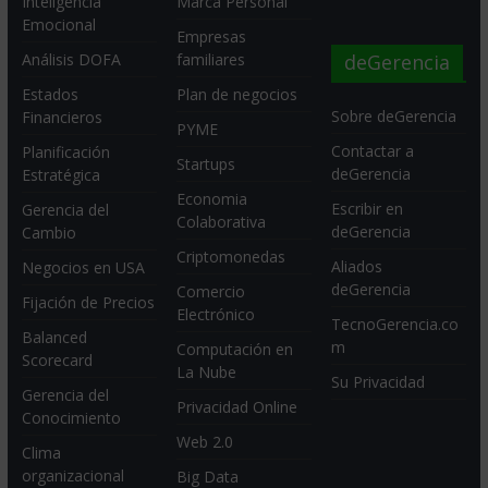
Inteligencia
Marca Personal
Emocional
Empresas
deGerencia
Análisis DOFA
familiares
Estados
Plan de negocios
Sobre deGerencia
Financieros
PYME
Contactar a
Planificación
Startups
deGerencia
Estratégica
Economia
Escribir en
Gerencia del
Colaborativa
deGerencia
Cambio
Criptomonedas
Aliados
Negocios en USA
deGerencia
Comercio
Fijación de Precios
Electrónico
TecnoGerencia.co
Balanced
m
Computación en
Scorecard
La Nube
Su Privacidad
Gerencia del
Privacidad Online
Conocimiento
Web 2.0
Clima
organizacional
Big Data