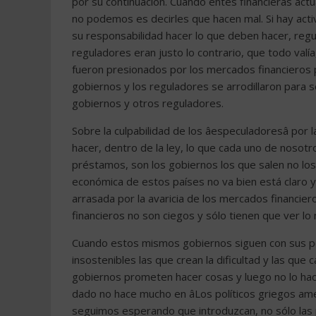
por su continuación. Cuando entes financieras act
no podemos es decirles que hacen mal. Si hay acti
su responsabilidad hacer lo que deben hacer, regul
reguladores eran justo lo contrario, que todo valí
fueron presionados por los mercados financieros p
gobiernos y los reguladores se arrodillaron para 
gobiernos y otros reguladores.
Sobre la culpabilidad de los âespeculadoresâ por 
hacer, dentro de la ley, lo que cada uno de nosot
préstamos, son los gobiernos los que salen no los
económica de estos países no va bien está claro y
arrasada por la avaricia de los mercados financier
financieros no son ciegos y sólo tienen que ver lo
Cuando estos mismos gobiernos siguen con sus pol
insostenibles las que crean la dificultad y las qu
gobiernos prometen hacer cosas y luego no lo hac
dado no hace mucho en âLos políticos griegos am
seguimos esperando que introduzcan, no sólo las