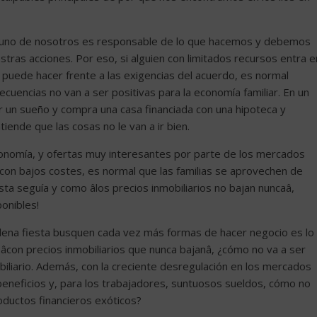
da uno de nosotros es responsable de lo que hacemos y debemos
stras acciones. Por eso, si alguien con limitados recursos entra e
uede hacer frente a las exigencias del acuerdo, es normal
uencias no van a ser positivas para la economía familiar. En un
ir un sueño y compra una casa financiada con una hipoteca y
ende que las cosas no le van a ir bien.
economía, y ofertas muy interesantes por parte de los mercados
y con bajos costes, es normal que las familias se aprovechen de
a seguía y como âlos precios inmobiliarios no bajan nuncaâ,
onibles!
lena fiesta busquen cada vez más formas de hacer negocio es lo
con precios inmobiliarios que nunca bajanâ, ¿cómo no va a ser
iliario. Además, con la creciente desregulación en los mercados
 beneficios y, para los trabajadores, suntuosos sueldos, cómo no
oductos financieros exóticos?