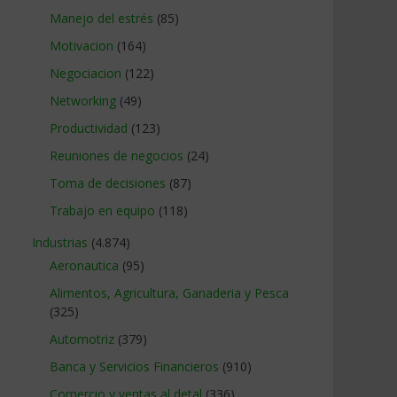
Manejo del estrés
(85)
Motivacion
(164)
Negociacion
(122)
Networking
(49)
Productividad
(123)
Reuniones de negocios
(24)
Toma de decisiones
(87)
Trabajo en equipo
(118)
Industrias
(4.874)
Aeronautica
(95)
Alimentos, Agricultura, Ganaderia y Pesca
(325)
Automotriz
(379)
Banca y Servicios Financieros
(910)
Comercio y ventas al detal
(336)