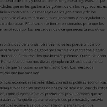
úan dentro de la ley y buscan formas de generar ingresos, lo que
vidades que no les gustan a los gobiernos o a los reguladores, es
arlo y controlarlo. Los mensajes de los gobiernos y de los
a, y no vale el argumento de que los gobiernos y los reguladores
ara liberalizar. Efectivamente fueron presionados pero que los
ser arrollados por los mercados nos dice que necesitamos otros
la continuidad de la crisis, otra vez, no se les puede criticar por
ros haríamos. Cuando los gobiernos salen a los mercados a pedir
 mercados financieros los que lo están pidiendo. Que la situación
 Remo hace tiempo nos dio un ejemplo en âGrecia está siendo
osâ de que las cosas no se han hecho bien. Los mercados
 mucho que hay para ver.
íticas económicas insostenibles, son estas políticas económicas
e causan subidas en las primas de riesgo. No sólo eso, cuando esto
en, como el ejemplo de las prometidas privatizaciones que he
enazan con la quiebra para no cumplir sus promesasâ y todavía
 políticas económicas que prometieron, pero también que