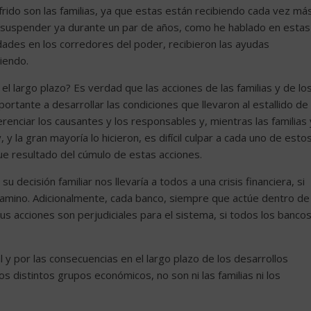
rido son las familias, ya que estas están recibiendo cada vez má
suspender ya durante un par de años, como he hablado en estas
dades en los corredores del poder, recibieron las ayudas
biendo.
el largo plazo? Es verdad que las acciones de las familias y de lo
rtante a desarrollar las condiciones que llevaron al estallido de
ferenciar los causantes y los responsables y, mientras las familias 
y la gran mayoría lo hicieron, es difícil culpar a cada uno de esto
fue resultado del cúmulo de estas acciones.
u decisión familiar nos llevaría a todos a una crisis financiera, si
 camino. Adicionalmente, cada banco, siempre que actúe dentro de
us acciones son perjudiciales para el sistema, si todos los banco
 y por las consecuencias en el largo plazo de los desarrollos
s distintos grupos económicos, no son ni las familias ni los