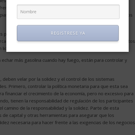
estinadas a llevar a los países menos sólidos al borde de la
renar. Lo único que lo iba a frenar era llegar a la ortodoxia
ropias, ortodoxia que no hemos visto en muchos años y seguimos
REGISTRESE YA
s principales responsabilidades ya que aceptaron cada vez
rcados financieros a jugar más y arriesgarse más y, con sus altos
 liquidez que añadió gasolina a la fiesta que continuaba.
 echar más gasolina cuando hay fuego, están para controlar y
deben velar por la solidez y el control de los sistemas
des. Primero, controlar la política monetaria para que esta sea
ara financiar el crecimiento de la economía, pero no excesivo para
gundo, tienen la responsabilidad de regulación de los participantes
el camino de la responsabilidad y la solidez. Parte de esta
es de capital y otras herramientas para asegurar que los
olidez necesaria para hacer frente a las exigencias de los negocios