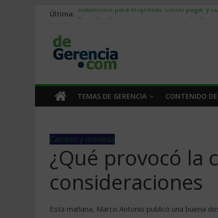
Última:
Stablecoins para empresas: cómo pagar y c
Despido silencioso: qué es y por qué sale ta
IA en selección de personal: cómo auditarla
Trabajo forzoso en la cadena de suministro:
Mercado hispano de EE. UU.: cómo segmenta
TEMAS DE GERENCIA
CONTENIDO DE
Cambio y moneda
¿Qué provocó la c
consideraciones
Esta mañana, Marco Antonio publicó una buena descr