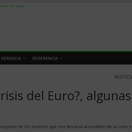
obrar en 2026
n caro
 a tiempo
 qué hacer
rlo y venderle
 GERENCIA
DEGERENCIA
NOTICI
risis del Euro?, algunas
ipción de los eventos que nos llevaron al estallido de la crisis y