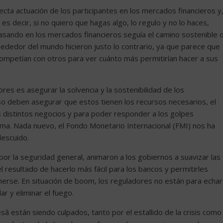
ecta actuación de los participantes en los mercados financieros y
 es decir, si no quiero que hagas algo, lo regulo y no lo haces,
 pasando en los mercados financieros seguía el camino sostenible 
rededor del mundo hicieron justo lo contrario, ya que parece que
ompetían con otros para ver cuánto más permitirían hacer a sus
res es asegurar la solvencia y la sostenibilidad de los
so deben asegurar que estos tienen los recursos necesarios, el
us distintos negocios y para poder responder a los golpes
ema. Nada nuevo, el Fondo Monetario Internacional (FMI) nos ha
escuido.
r por la seguridad general, animaron a los gobiernos a suavizar las
 resultado de hacerlo más fácil para los bancos y permitirles
erse. En situación de boom, los reguladores no están para echar
r y eliminar el fuego.
esâ están siendo culpados, tanto por el estallido de la crisis como