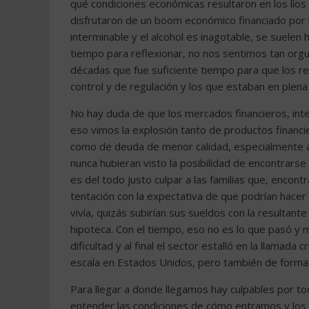
qué condiciones económicas resultaron en los lío
disfrutaron de un boom económico financiado por
interminable y el alcohol es inagotable, se suelen 
tiempo para reflexionar, no nos sentimos tan org
décadas que fue suficiente tiempo para que los r
control y de regulación y los que estaban en plena
No hay duda de que los mercados financieros, int
eso vimos la explosión tanto de productos financie
como de deuda de menor calidad, especialmente a t
nunca hubieran visto la posibilidad de encontrarse 
es del todo justo culpar a las familias que, encon
tentación con la expectativa de que podrían hacer
vivía, quizás subirían sus sueldos con la resultante
hipoteca. Con el tiempo, eso no es lo que pasó y 
dificultad y al final el sector estalló en la llama
escala en Estados Unidos, pero también de forma
Para llegar a donde llegamos hay culpables por t
entender las condiciones de cómo entramos y los 