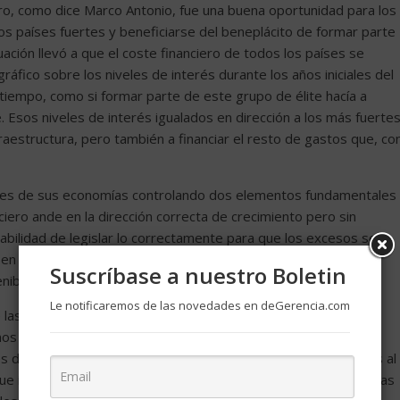
ro, como dice Marco Antonio, fue una buena oportunidad para los
los países fuertes y beneficiarse del beneplácito de formar parte
uación llevó a que el coste financiero de todos los países se
fico sobre los niveles de interés durante los años iniciales del
tiempo, como si formar parte de este grupo de élite hacía a
 Esos niveles de interés igualados en dirección a los más fuertes
raestructura, pero también a financiar el resto de gastos que, co
ades de sus economías controlando dos elementos fundamentales
iero ande en la dirección correcta de crecimiento pero sin
abilidad de legislar lo correctamente para que los excesos se
en seguir una política fiscal donde cumplen con sus objetivos
Suscríbase a nuestro Boletin
niblidad de sus cuentas.
Le notificaremos de las novedades en deGerencia.com
s últimas décadas, la falta de rigor presupuestaria y el fácil
ernos a extenderse mucho más de lo que sus economías podían
ntes deudas estatales eran el camino seguro hacia los problemas al
e incluso podían superar el ritmo de los países más ricos. Estas