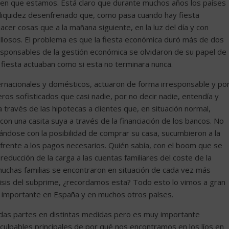
s en que estamos. Está claro que durante muchos años los países
 liquidez desenfrenado que, como pasa cuando hay fiesta
hacer cosas que a la mañana siguiente, en la luz del día y con
ullosos. El problema es que la fiesta económica duró más de dos
esponsables de la gestión económica se olvidaron de su papel de
 fiesta actuaban como si esta no terminara nunca.
ernacionales y domésticos, actuaron de forma irresponsable y po
ros sofisticados que casi nadie, por no decir nadie, entendía y
ravés de las hipotecas a clientes que, en situación normal,
con una casita suya a través de la financiación de los bancos. No
trándose con la posibilidad de comprar su casa, sucumbieron a la
 frente a los pagos necesarios. Quién sabía, con el boom que se
 reducción de la carga a las cuentas familiares del coste de la
muchas familias se encontraron en situación de cada vez más
da crisis del subprime, ¿recordamos esta? Todo esto lo vimos a gran
 importante en España y en muchos otros países.
odas partes en distintas medidas pero es muy importante
culpables principales de por qué nos encontramos en los líos en