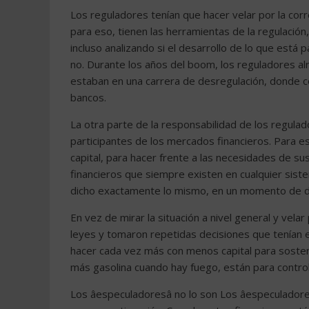
Los reguladores tenían que hacer velar por la corr
para eso, tienen las herramientas de la regulación,
incluso analizando si el desarrollo de lo que está
no. Durante los años del boom, los reguladores al
estaban en una carrera de desregulación, donde c
bancos.
La otra parte de la responsabilidad de los regulado
participantes de los mercados financieros. Para e
capital, para hacer frente a las necesidades de s
financieros que siempre existen en cualquier sist
dicho exactamente lo mismo, en un momento de d
En vez de mirar la situación a nivel general y vela
leyes y tomaron repetidas decisiones que tenían el
hacer cada vez más con menos capital para sosten
más gasolina cuando hay fuego, están para controla
Los âespeculadoresâ no lo son Los âespeculador