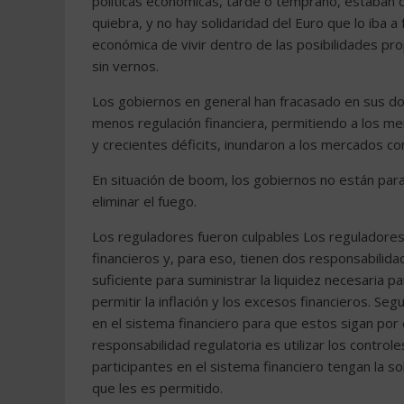
políticas económicas, tarde o temprano, estaban d
quiebra, y no hay solidaridad del Euro que lo iba a f
económica de vivir dentro de las posibilidades p
sin vernos.
Los gobiernos en general han fracasado en sus do
menos regulación financiera, permitiendo a los me
y crecientes déficits, inundaron a los mercados con
En situación de boom, los gobiernos no están para
eliminar el fuego.
Los reguladores fueron culpables Los reguladores, 
financieros y, para eso, tienen dos responsabilida
suficiente para suministrar la liquidez necesaria p
permitir la inflación y los excesos financieros. Se
en el sistema financiero para que estos sigan por 
responsabilidad regulatoria es utilizar los control
participantes en el sistema financiero tengan la s
que les es permitido.