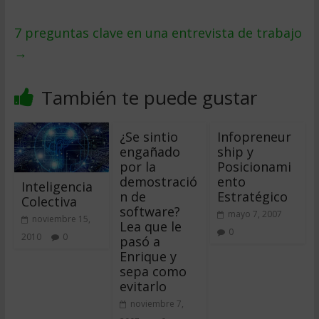
7 preguntas clave en una entrevista de trabajo
→
También te puede gustar
¿Se sintio
Infopreneur
engañado
ship y
por la
Posicionami
demostració
ento
Inteligencia
n de
Estratégico
Colectiva
software?
mayo 7, 2007
noviembre 15,
Lea que le
0
2010
0
pasó a
Enrique y
sepa como
evitarlo
noviembre 7,