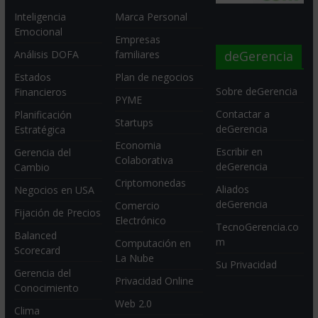
Inteligencia
Marca Personal
Emocional
Empresas
deGerencia
Análisis DOFA
familiares
Estados
Plan de negocios
Sobre deGerencia
Financieros
PYME
Contactar a
Planificación
Startups
deGerencia
Estratégica
Economia
Escribir en
Gerencia del
Colaborativa
deGerencia
Cambio
Criptomonedas
Aliados
Negocios en USA
deGerencia
Comercio
Fijación de Precios
Electrónico
TecnoGerencia.co
Balanced
m
Computación en
Scorecard
La Nube
Su Privacidad
Gerencia del
Privacidad Online
Conocimiento
Web 2.0
Clima