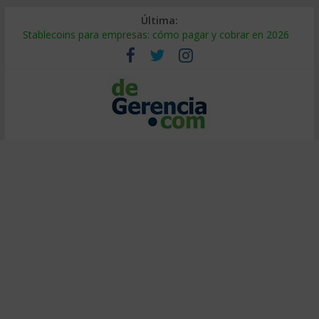
Última:
Stablecoins para empresas: cómo pagar y cobrar en 2026
Despido silencioso: qué es y por qué sale tan caro
IA en selección de personal: cómo auditarla a tiempo
Trabajo forzoso en la cadena de suministro: qué hacer
Mercado hispano de EE. UU.: cómo segmentarlo y venderle