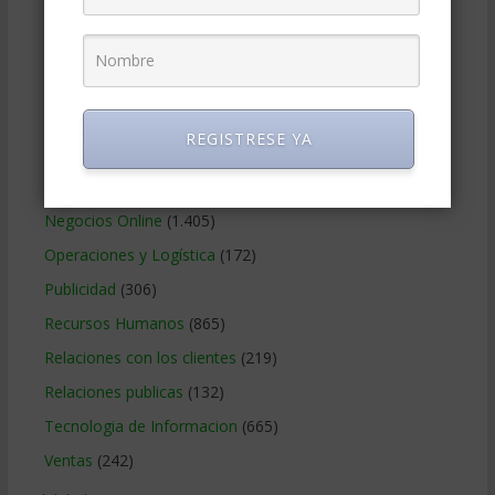
Gobierno Corporativo
(11)
Legal
(125)
Marketing
(988)
Marketing Digital
(247)
REGISTRESE YA
Métodos Gerenciales
(280)
Negocios Internacionales
(2.257)
Negocios Online
(1.405)
Operaciones y Logística
(172)
Publicidad
(306)
Recursos Humanos
(865)
Relaciones con los clientes
(219)
Relaciones publicas
(132)
Tecnologia de Informacion
(665)
Ventas
(242)