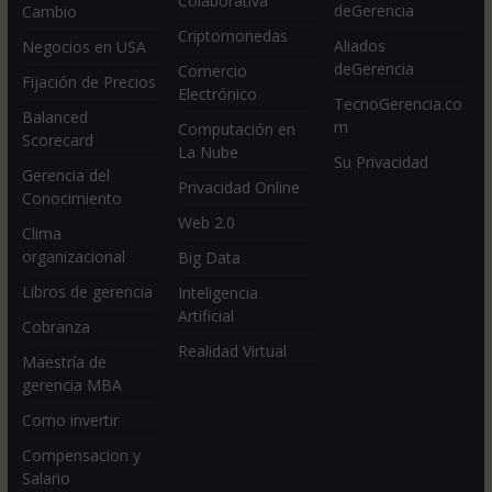
Colaborativa
deGerencia
Cambio
Criptomonedas
Aliados
Negocios en USA
deGerencia
Comercio
Fijación de Precios
Electrónico
TecnoGerencia.co
Balanced
m
Computación en
Scorecard
La Nube
Su Privacidad
Gerencia del
Privacidad Online
Conocimiento
Web 2.0
Clima
organizacional
Big Data
Libros de gerencia
Inteligencia
Artificial
Cobranza
Realidad Virtual
Maestría de
gerencia MBA
Como invertir
Compensacion y
Salario