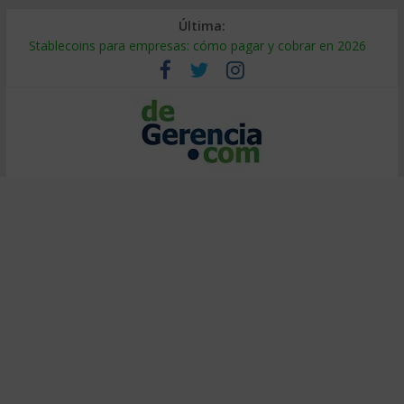
Última:
Stablecoins para empresas: cómo pagar y cobrar en 2026
Despido silencioso: qué es y por qué sale tan caro
IA en selección de personal: cómo auditarla a tiempo
Trabajo forzoso en la cadena de suministro: qué hacer
Mercado hispano de EE. UU.: cómo segmentarlo y venderle