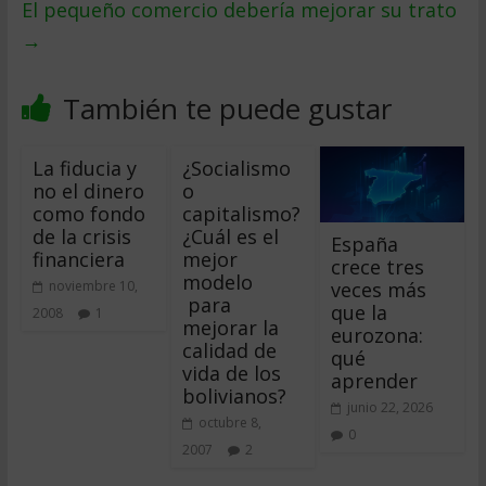
El pequeño comercio deberí­a mejorar su trato
→
También te puede gustar
La fiducia y
¿Socialismo
no el dinero
o
como fondo
capitalismo?
de la crisis
¿Cuál es el
España
financiera
mejor
crece tres
modelo
veces más
noviembre 10,
para
que la
2008
1
mejorar la
eurozona:
calidad de
qué
vida de los
aprender
bolivianos?
junio 22, 2026
octubre 8,
0
2007
2