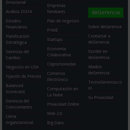
Emocional
Empresas
deGerencia
Análisis DOFA
familiares
Estados
Plan de negocios
Sobre deGerencia
Financieros
PYME
Contactar a
Planificación
Startups
deGerencia
Estratégica
Economia
Escribir en
Gerencia del
Colaborativa
deGerencia
Cambio
Criptomonedas
Aliados
Negocios en USA
deGerencia
Comercio
Fijación de Precios
Electrónico
TecnoGerencia.co
Balanced
m
Computación en
Scorecard
La Nube
Su Privacidad
Gerencia del
Privacidad Online
Conocimiento
Web 2.0
Clima
organizacional
Big Data