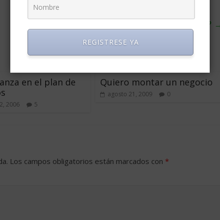
¿Cómo es hacer marketing en la Argentina?
REGISTRESE YA
anza en el plan de
Quiero montar un negocio
os
agosto 21, 2009
0
2, 2006
5
da.
Los campos obligatorios están marcados con
*