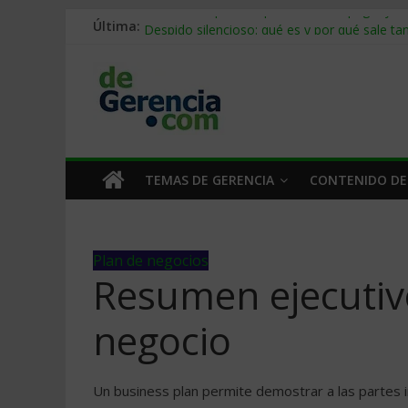
Última:
Stablecoins para empresas: cómo pagar y c
Despido silencioso: qué es y por qué sale ta
IA en selección de personal: cómo auditarla
Trabajo forzoso en la cadena de suministro:
Mercado hispano de EE. UU.: cómo segmenta
TEMAS DE GERENCIA
CONTENIDO DE
Plan de negocios
Resumen ejecutiv
negocio
Un business plan permite demostrar a las partes i