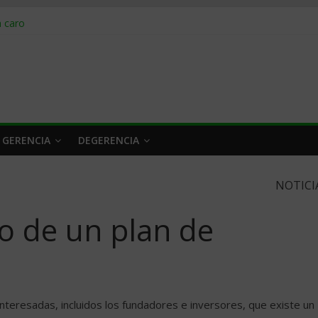
obrar en 2026
n caro
 a tiempo
 qué hacer
rlo y venderle
 GERENCIA
DEGERENCIA
NOTICI
o de un plan de
nteresadas, incluidos los fundadores e inversores, que existe un