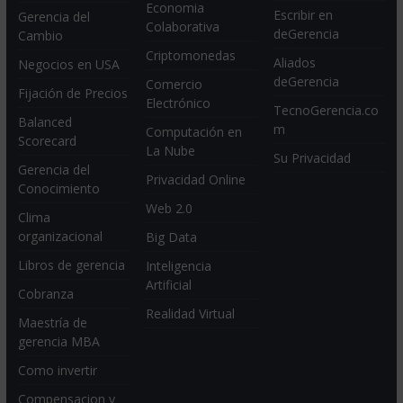
Economia
Escribir en
Gerencia del
Colaborativa
deGerencia
Cambio
Criptomonedas
Aliados
Negocios en USA
deGerencia
Comercio
Fijación de Precios
Electrónico
TecnoGerencia.co
Balanced
m
Computación en
Scorecard
La Nube
Su Privacidad
Gerencia del
Privacidad Online
Conocimiento
Web 2.0
Clima
organizacional
Big Data
Libros de gerencia
Inteligencia
Artificial
Cobranza
Realidad Virtual
Maestría de
gerencia MBA
Como invertir
Compensacion y