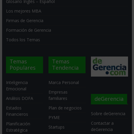
Glosario Inglés – Español
Los mejores MBA
Firmas de Gerencia
Formación de Gerencia
Todos los Temas
Temas
Temas
Populares
Tendencia
Inteligencia
Marca Personal
Emocional
Empresas
deGerencia
Análisis DOFA
familiares
Estados
Plan de negocios
Sobre deGerencia
Financieros
PYME
Contactar a
Planificación
Startups
deGerencia
Estratégica