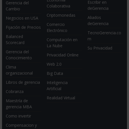
Escribir en
Gerencia del
Colaborativa
deGerencia
Cambio
Criptomonedas
Aliados
Negocios en USA
deGerencia
Comercio
Fijación de Precios
Electrónico
TecnoGerencia.co
Balanced
m
Computación en
Scorecard
La Nube
Su Privacidad
Gerencia del
Privacidad Online
Conocimiento
Web 2.0
Clima
organizacional
Big Data
Libros de gerencia
Inteligencia
Artificial
Cobranza
Realidad Virtual
Maestría de
gerencia MBA
Como invertir
Compensacion y