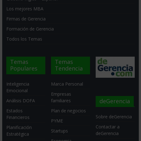
Los mejores MBA
Firmas de Gerencia
Formación de Gerencia
Todos los Temas
Temas
Temas
Populares
Tendencia
Inteligencia
Marca Personal
Emocional
Empresas
deGerencia
Análisis DOFA
familiares
Estados
Plan de negocios
Sobre deGerencia
Financieros
PYME
Contactar a
Planificación
Startups
deGerencia
Estratégica
Economia