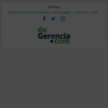
Última:
Stablecoins para empresas: cómo pagar y cobrar en 2026
Despido silencioso: qué es y por qué sale tan caro
IA en selección de personal: cómo auditarla a tiempo
Trabajo forzoso en la cadena de suministro: qué hacer
Mercado hispano de EE. UU.: cómo segmentarlo y venderle