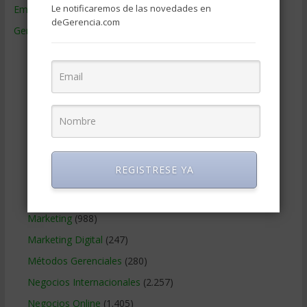
Le notificaremos de las novedades en
Empresas de Gerencia
(38)
deGerencia.com
Gerencia
(9.477)
Ciencias Económicas
(80)
Contabilidad
(466)
Educacion Gerencial
(454)
Estrategia Empresarial
(304)
Finanzas Corporativas
(748)
Gerencia social y ambiental
(223)
REGISTRESE YA
Gobierno Corporativo
(11)
Legal
(125)
Marketing
(988)
Marketing Digital
(247)
Métodos Gerenciales
(280)
Negocios Internacionales
(2.257)
Negocios Online
(1.405)