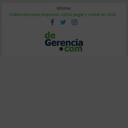
Última:
Stablecoins para empresas: cómo pagar y cobrar en 2026
Despido silencioso: qué es y por qué sale tan caro
IA en selección de personal: cómo auditarla a tiempo
Trabajo forzoso en la cadena de suministro: qué hacer
Mercado hispano de EE. UU.: cómo segmentarlo y venderle