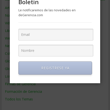
Boletin
Artículos de Gerencia
Le notificaremos de las novedades en
deGerencia.com
Noticias de Gerencia
Videos de Gerencia
Libros de Gerencia
Webs de Gerencia
Negocios por País
Colaboradores de Gerencia
Glosario
REGISTRESE YA
Glosario Inglés – Español
Los mejores MBA
Firmas de Gerencia
Formación de Gerencia
Todos los Temas