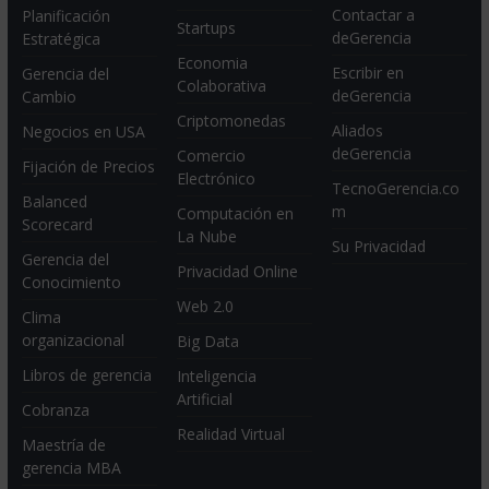
Contactar a
Planificación
Startups
deGerencia
Estratégica
Economia
Escribir en
Gerencia del
Colaborativa
deGerencia
Cambio
Criptomonedas
Aliados
Negocios en USA
deGerencia
Comercio
Fijación de Precios
Electrónico
TecnoGerencia.co
Balanced
m
Computación en
Scorecard
La Nube
Su Privacidad
Gerencia del
Privacidad Online
Conocimiento
Web 2.0
Clima
organizacional
Big Data
Libros de gerencia
Inteligencia
Artificial
Cobranza
Realidad Virtual
Maestría de
gerencia MBA