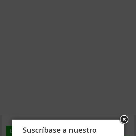
Suscríbase a nuestro
En deGerencia.com