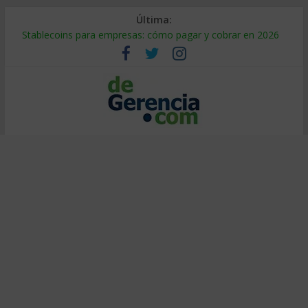
Última:
Stablecoins para empresas: cómo pagar y cobrar en 2026
Despido silencioso: qué es y por qué sale tan caro
IA en selección de personal: cómo auditarla a tiempo
Trabajo forzoso en la cadena de suministro: qué hacer
Mercado hispano de EE. UU.: cómo segmentarlo y venderle