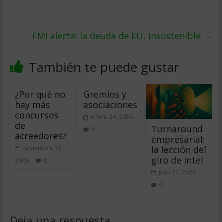
FMI alerta: la deuda de EU, insostenible
→
También te puede gustar
¿Por qué no
Gremios y
hay más
asociaciones
concursos
enero 24, 2004
de
Turnaround
0
acreedores?
empresarial:
la lección del
noviembre 12,
giro de Intel
2009
0
julio 27, 2026
0
Deja una respuesta