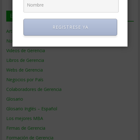
En deGerencia.com
REGISTRESE YA
Artículos de Gerencia
Noticias de Gerencia
Videos de Gerencia
Libros de Gerencia
Webs de Gerencia
Negocios por País
Colaboradores de Gerencia
Glosario
Glosario Inglés – Español
Los mejores MBA
Firmas de Gerencia
Formación de Gerencia