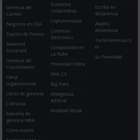
Economia
Escribir en
Gerencia del
Colaborativa
deGerencia
Cambio
Criptomonedas
Aliados
Negocios en USA
deGerencia
Comercio
Fijación de Precios
Electrónico
TecnoGerencia.co
Balanced
m
Computación en
Scorecard
La Nube
Su Privacidad
Gerencia del
Privacidad Online
Conocimiento
Web 2.0
Clima
organizacional
Big Data
Libros de gerencia
Inteligencia
Artificial
Cobranza
Realidad Virtual
Maestría de
gerencia MBA
Como invertir