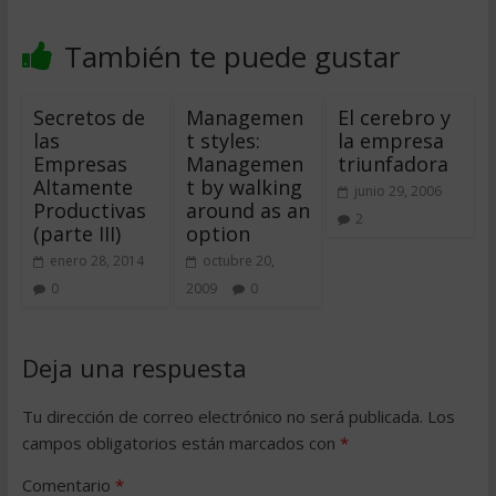
También te puede gustar
Secretos de
Managemen
El cerebro y
las
t styles:
la empresa
Empresas
Managemen
triunfadora
Altamente
t by walking
junio 29, 2006
Productivas
around as an
2
(parte III)
option
enero 28, 2014
octubre 20,
0
2009
0
Deja una respuesta
Tu dirección de correo electrónico no será publicada.
Los
campos obligatorios están marcados con
*
Comentario
*