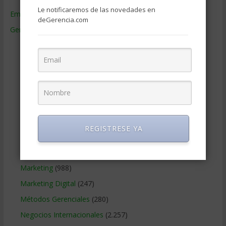
Le notificaremos de las novedades en
Empresas de Gerencia
(38)
deGerencia.com
Gerencia
(9.477)
Ciencias Económicas
(80)
Contabilidad
(466)
Educacion Gerencial
(454)
Estrategia Empresarial
(304)
Finanzas Corporativas
(748)
Gerencia social y ambiental
(223)
REGISTRESE YA
Gobierno Corporativo
(11)
Legal
(125)
Marketing
(988)
Marketing Digital
(247)
Métodos Gerenciales
(280)
Negocios Internacionales
(2.257)