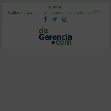
Última:
Stablecoins para empresas: cómo pagar y cobrar en 2026
Despido silencioso: qué es y por qué sale tan caro
IA en selección de personal: cómo auditarla a tiempo
Trabajo forzoso en la cadena de suministro: qué hacer
Mercado hispano de EE. UU.: cómo segmentarlo y venderle