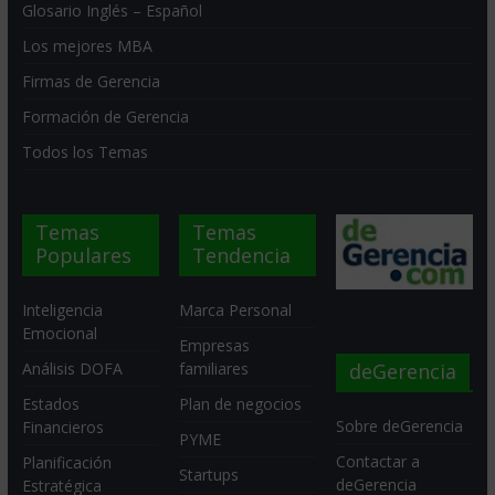
Glosario Inglés – Español
Los mejores MBA
Firmas de Gerencia
Formación de Gerencia
Todos los Temas
Temas
Temas
Populares
Tendencia
Inteligencia
Marca Personal
Emocional
Empresas
deGerencia
Análisis DOFA
familiares
Estados
Plan de negocios
Sobre deGerencia
Financieros
PYME
Contactar a
Planificación
Startups
deGerencia
Estratégica