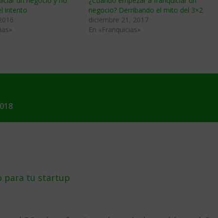
iciar un negocio y no
¿Cuándo empezar a franquiciar un
l intento
negocio? Derribando el mito del 3×2
 2016
diciembre 21, 2017
ias»
En «Franquicias»
2018
o para tu startup