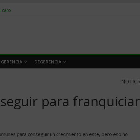
obrar en 2026
n caro
 a tiempo
 qué hacer
rlo y venderle
 GERENCIA
DEGERENCIA
NOTICI
seguir para franquiciar
comunes para conseguir un crecimiento en este, pero eso no