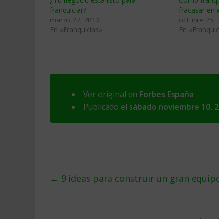
¿Tu negocio está listo para
Cómo franqu
franquiciar?
fracasar en e
marzo 27, 2012
octubre 25,
En «Franquicias»
En «Franquic
Ver original en
Forbes España
Publicado el
sábado noviembre 10, 
←
9 ideas para construir un gran equip