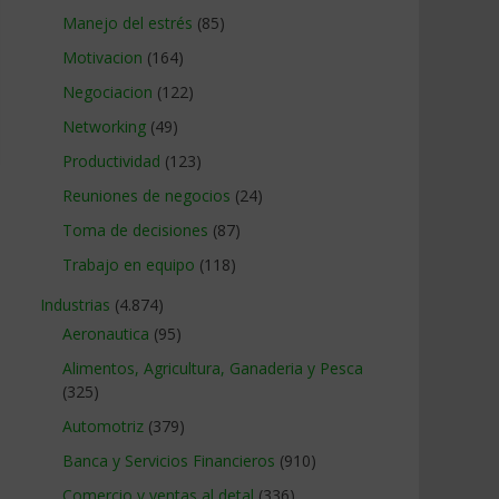
Manejo del estrés
(85)
Motivacion
(164)
Negociacion
(122)
Networking
(49)
Productividad
(123)
Reuniones de negocios
(24)
Toma de decisiones
(87)
Trabajo en equipo
(118)
Industrias
(4.874)
Aeronautica
(95)
Alimentos, Agricultura, Ganaderia y Pesca
(325)
Automotriz
(379)
Banca y Servicios Financieros
(910)
Comercio y ventas al detal
(336)