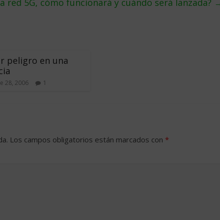
la red 5G, cómo funcionará y cuándo será lanzada?
r peligro en una
cia
e 28, 2006
1
da.
Los campos obligatorios están marcados con
*