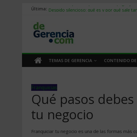
Última:
Stablecoins para empresas: cómo pagar y c
Despido silencioso: qué es y por qué sale ta
IA en selección de personal: cómo auditarla
Trabajo forzoso en la cadena de suministro:
Mercado hispano de EE. UU.: cómo segmenta
TEMAS DE GERENCIA
CONTENIDO DE
Franquicias
Qué pasos debes 
tu negocio
Franquiciar tu negocio es una de las formas más 