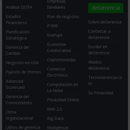
Empresas
deGerencia
Análisis DOFA
familiares
Estados
Plan de negocios
Sobre deGerencia
Financieros
PYME
Contactar a
Planificación
Startups
deGerencia
Estratégica
Economia
Escribir en
Gerencia del
Colaborativa
deGerencia
Cambio
Criptomonedas
Aliados
Negocios en USA
deGerencia
Comercio
Fijación de Precios
Electrónico
TecnoGerencia.co
Balanced
m
Computación en
Scorecard
La Nube
Su Privacidad
Gerencia del
Privacidad Online
Conocimiento
Web 2.0
Clima
organizacional
Big Data
Libros de gerencia
Inteligencia