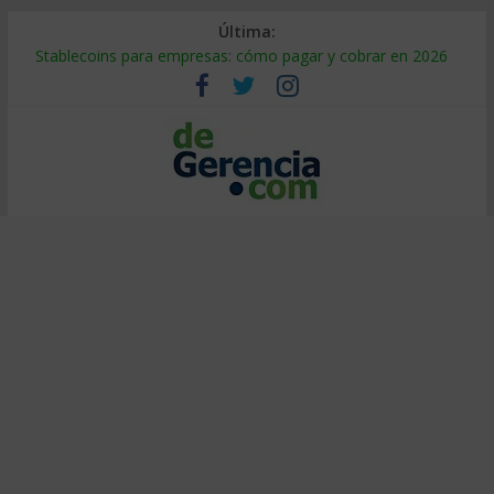
Última:
Stablecoins para empresas: cómo pagar y cobrar en 2026
Despido silencioso: qué es y por qué sale tan caro
IA en selección de personal: cómo auditarla a tiempo
Trabajo forzoso en la cadena de suministro: qué hacer
Mercado hispano de EE. UU.: cómo segmentarlo y venderle