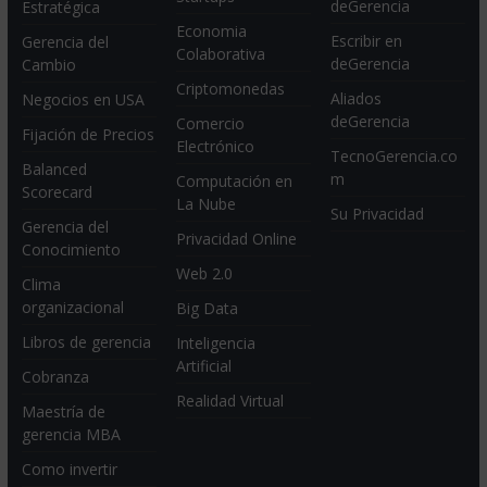
deGerencia
Estratégica
Economia
Escribir en
Gerencia del
Colaborativa
deGerencia
Cambio
Criptomonedas
Aliados
Negocios en USA
deGerencia
Comercio
Fijación de Precios
Electrónico
TecnoGerencia.co
Balanced
m
Computación en
Scorecard
La Nube
Su Privacidad
Gerencia del
Privacidad Online
Conocimiento
Web 2.0
Clima
organizacional
Big Data
Libros de gerencia
Inteligencia
Artificial
Cobranza
Realidad Virtual
Maestría de
gerencia MBA
Como invertir