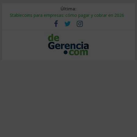
Última:
Stablecoins para empresas: cómo pagar y cobrar en 2026
Despido silencioso: qué es y por qué sale tan caro
IA en selección de personal: cómo auditarla a tiempo
Trabajo forzoso en la cadena de suministro: qué hacer
Mercado hispano de EE. UU.: cómo segmentarlo y venderle