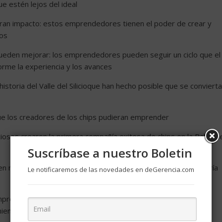
e estén lejos del ideal
an impacto: estos emprendedores tienen el poder de crear y
os
 pueden mejorar: los emprendedores pueden seguir un ciclo que el
orme la experiencia y los avances
storia del Valle del Silicioque han hecho posible que se convierta
a que los creadores de los chips pudieran emprender
os crearon la primera compañía exitosa de chips en la Bahía d
Suscríbase a nuestro Boletin
en nuevas compañías para ayudar a expandir lo que pronto sería
Le notificaremos de las novedades en deGerencia.com
mprendimiento puede ilustrarse con un ciclo de cuatro
imiento,compromiso (ayudar a la siguiente generación)