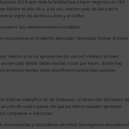
Business 2016 que mide la facilidad para hacer negocios en 189
e México el sitio 38 y, a su vez, nuestro país se ubica en la
en la región de América Latina y el Caribe.
ecesarios dos elementosimprescindibles:
buen ecosistema es el talento adecuado. Necesitas formar al mejor
jor talento si no se aprovechan los vacíos? «México es bien
s un mercado donde faltan muchas cosas por hacer, donde hay
ro al mismo tiempo tiene una infraestructura bien puesta»,
¬ËSilicon ValleyÃ¢â¬â¢ de Endeavor, el desarrollo del centro d
n ciclo de cuatro pasos del que los líderes pueden aprender
sus compañías e industrias:
 circunstancias y sitios llenos de retos: los negocios innovadore