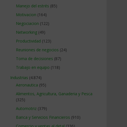
Manejo del estrés
(85)
Motivacion
(164)
Negociacion
(122)
Networking
(49)
Productividad
(123)
Reuniones de negocios
(24)
Toma de decisiones
(87)
Trabajo en equipo
(118)
Industrias
(4.874)
Aeronautica
(95)
Alimentos, Agricultura, Ganaderia y Pesca
(325)
Automotriz
(379)
Banca y Servicios Financieros
(910)
Comercio y ventas al detal
(336)