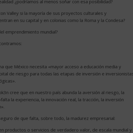
alidad ¿podríamos al menos soñar con esa posibilidad?
 Valley si la mayoría de sus proyectos culturales y
tran en su capital y en colonias como la Roma y la Condesa?
 del emprendimiento mundial?
ncontramos:
rma que México necesita «mayor acceso a educación media y
apital de riesgo para todas las etapas de inversión e inversionista
ógicas».
k3n cree que en nuestro país abunda la aversión al riesgo, la
ta la experiencia, la innovación real, la tracción, la inversión
n».
eguro de que falta, sobre todo, la madurez empresarial:
 productos o servicios de verdadero valor, de escala mundial y