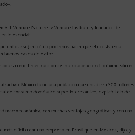
cado».
n ALL Venture Partners y Venture Institute y fundador de
en lo esencial:
ay que enfocarse) en cómo podemos hacer que el ecosistema
on buenos casos de éxito».
resiones como tener «unicornios mexicanos» o «el próximo silicon
tractivo. México tiene una población que encabeza 300 millones
cial de consumo doméstico super interesante», explicó Lelo de
ad macroeconómica, con muchas ventajas geográficas y con una
ás difícil crear una empresa en Brasil que en México», dijo, y