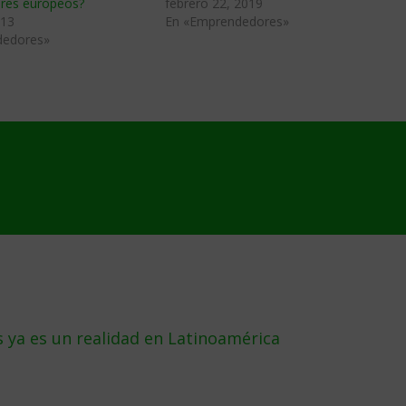
res europeos?
febrero 22, 2019
013
En «Emprendedores»
dedores»
 ya es un realidad en Latinoamérica