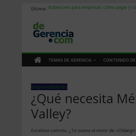
Última:
Stablecoins para empresas: cómo pagar y c
Despido silencioso: qué es y por qué sale ta
IA en selección de personal: cómo auditarla
Trabajo forzoso en la cadena de suministro:
Mercado hispano de EE. UU.: cómo segmenta
TEMAS DE GERENCIA
CONTENIDO DE
Emprendedores
¿Qué necesita Méx
Valley?
Excelsior.com.mx. ¿Te suena el mote de «Chilango