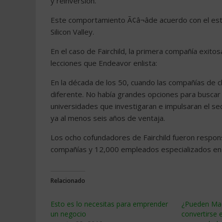
y reinversión.
Este comportamiento Ã¢â¬âde acuerdo con el es
Silicon Valley.
En el caso de Fairchild, la primera compañía exitos
lecciones que Endeavor enlista:
En la década de los 50, cuando las compañías de c
diferente. No había grandes opciones para buscar 
universidades que investigaran e impulsaran el s
ya al menos seis años de ventaja.
Los ocho cofundadores de Fairchild fueron respon
compañías y 12,000 empleados especializados en
Relacionado
Esto es lo necesitas para emprender
¿Pueden Mad
un negocio
convertirse e