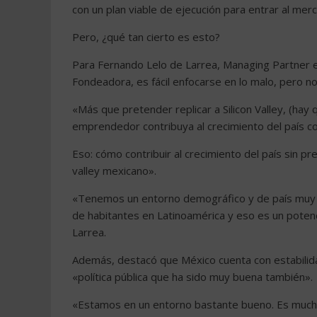
con un plan viable de ejecución para entrar al mer
Pero, ¿qué tan cierto es esto?
Para Fernando Lelo de Larrea, Managing Partner e
Fondeadora, es fácil enfocarse en lo malo, pero no 
«Más que pretender replicar a Silicon Valley, (h
emprendedor contribuya al crecimiento del país c
Eso: cómo contribuir al crecimiento del país sin p
valley mexicano».
«Tenemos un entorno demográfico y de país muy a
de habitantes en Latinoamérica y eso es un poten
Larrea.
Además, destacó que México cuenta con estabilid
«política pública que ha sido muy buena también».
«Estamos en un entorno bastante bueno. Es mucho m