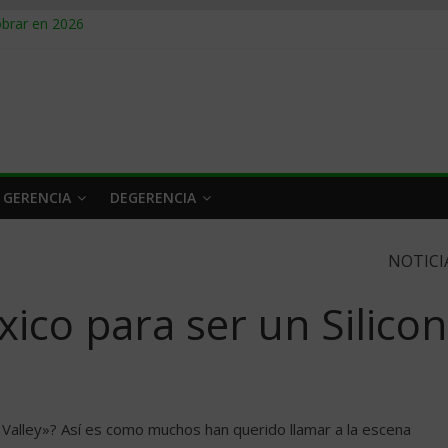
obrar en 2026
n caro
 a tiempo
 qué hacer
rlo y venderle
 GERENCIA
DEGERENCIA
NOTICI
ico para ser un Silicon
 Valley»? Así es como muchos han querido llamar a la escena