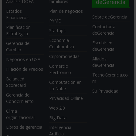
deGerencia
Análisis DOFA
familiares
Estados
Plan de negocios
Sobre deGerencia
Financieros
PYME
Contactar a
Planificación
Startups
deGerencia
Estratégica
Economia
Escribir en
Gerencia del
Colaborativa
deGerencia
Cambio
Criptomonedas
Aliados
Negocios en USA
deGerencia
Comercio
Fijación de Precios
Electrónico
TecnoGerencia.co
Balanced
m
Computación en
Scorecard
La Nube
Su Privacidad
Gerencia del
Privacidad Online
Conocimiento
Web 2.0
Clima
organizacional
Big Data
Libros de gerencia
Inteligencia
Artificial