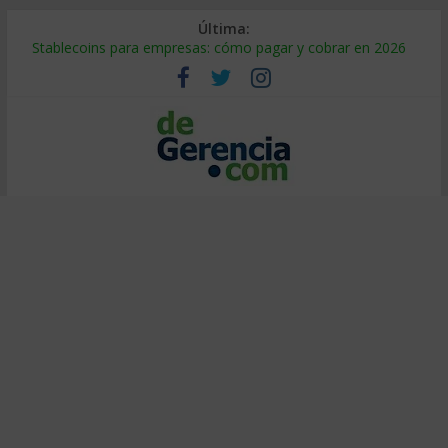
Última:
Stablecoins para empresas: cómo pagar y cobrar en 2026
Despido silencioso: qué es y por qué sale tan caro
IA en selección de personal: cómo auditarla a tiempo
Trabajo forzoso en la cadena de suministro: qué hacer
Mercado hispano de EE. UU.: cómo segmentarlo y venderle