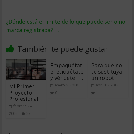
¿Dónde está el límite de lo que puede ser o no
marca registrada?
→
También te puede gustar
Empaquétat
Para que no
e, etiquétate
te sustituya
y véndete . . .
un robot
Mi Primer
enero 6, 2010
abril 18, 2017
Proyecto
0
1
Profesional
febrero 24,
2006
27