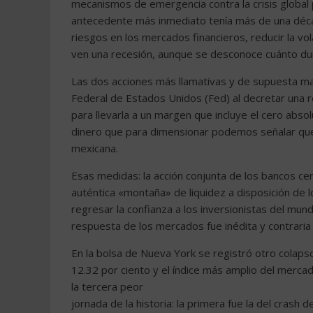
mecanismos de emergencia contra la crisis global
antecedente más inmediato tenía más de una décad
riesgos en los mercados financieros, reducir la vo
ven una recesión, aunque se desconoce cuánto du
Las dos acciones más llamativas y de supuesta ma
Federal de Estados Unidos (Fed) al decretar una r
para llevarla a un margen que incluye el cero abso
dinero que para dimensionar podemos señalar que 
mexicana.
Esas medidas: la acción conjunta de los bancos cen
auténtica «montaña» de liquidez a disposición de lo
regresar la confianza a los inversionistas del mun
respuesta de los mercados fue inédita y contraria
En la bolsa de Nueva York se registró otro colap
12.32 por ciento y el índice más amplio del merca
la tercera peor
jornada de la historia: la primera fue la del cras