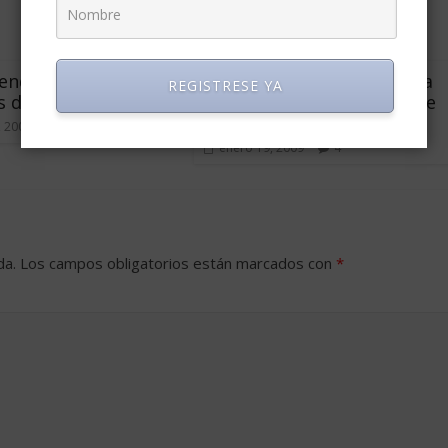
ender más en
Lo que hay que saber para
REGISTRESE YA
 de crisis
fijar precios en tiempos de
crisis
, 2009
6
enero 19, 2009
4
da.
Los campos obligatorios están marcados con
*