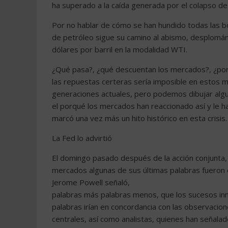
ha superado a la caída generada por el colapso d
Por no hablar de cómo se han hundido todas las bo
de petróleo sigue su camino al abismo, desplomán
dólares por barril en la modalidad WTI.
¿Qué pasa?, ¿qué descuentan los mercados?, ¿por 
las repuestas certeras sería imposible en estos 
generaciones actuales, pero podemos dibujar algun
el porqué los mercados han reaccionado así y le ha
marcó una vez más un hito histórico en esta crisis.
La Fed lo advirtió
El domingo pasado después de la acción conjunta, e
mercados algunas de sus últimas palabras fueron 
Jerome Powell señaló,
palabras más palabras menos, que los sucesos inme
palabras irían en concordancia con las observacio
centrales, así como analistas, quienes han señala