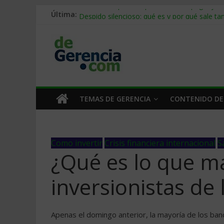
Última:
Stablecoins para empresas: cómo pagar y c
Despido silencioso: qué es y por qué sale ta
IA en selección de personal: cómo auditarla
Trabajo forzoso en la cadena de suministro:
Mercado hispano de EE. UU.: cómo segmenta
TEMAS DE GERENCIA
CONTENIDO DE
Como invertir
Crisis financiera internacional
S
¿Qué es lo que m
inversionistas de
Apenas el domingo anterior, la mayoría de los banc