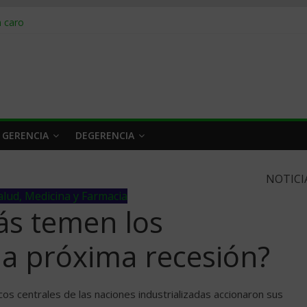
obrar en 2026
n caro
 a tiempo
 qué hacer
rlo y venderle
 GERENCIA
DEGERENCIA
NOTICI
alud, Medicina y Farmacia
ás temen los
 la próxima recesión?
os centrales de las naciones industrializadas accionaron sus