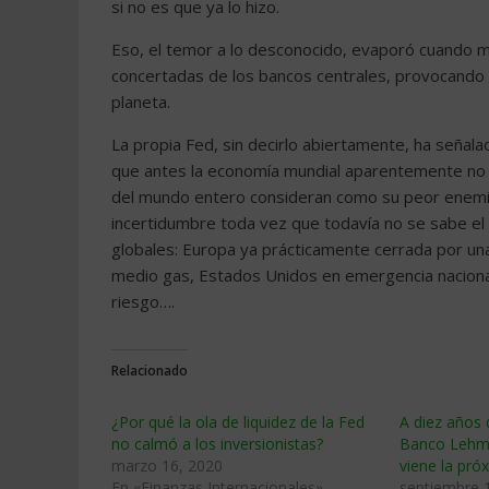
si no es que ya lo hizo.
Eso, el temor a lo desconocido, evaporó cuando m
concertadas de los bancos centrales, provocando e
planeta.
La propia Fed, sin decirlo abiertamente, ha seña
que antes la economía mundial aparentemente no h
del mundo entero consideran como su peor enemiga
incertidumbre toda vez que todavía no se sabe el
globales: Europa ya prácticamente cerrada por un
medio gas, Estados Unidos en emergencia naciona
riesgo….
Relacionado
¿Por qué la ola de liquidez de la Fed
A diez años 
no calmó a los inversionistas?
Banco Lehm
marzo 16, 2020
viene la próx
En «Finanzas Internacionales»
septiembre 