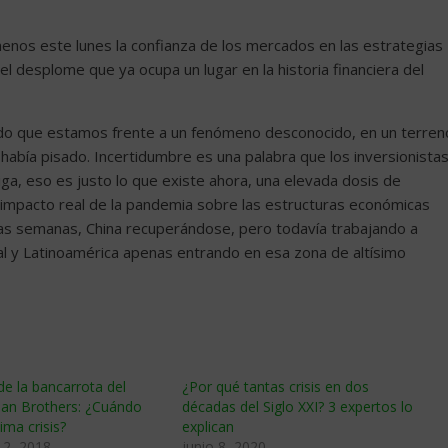
enos este lunes la confianza de los mercados en las estrategias
l desplome que ya ocupa un lugar en la historia financiera del
lado que estamos frente a un fenómeno desconocido, en un terren
abía pisado. Incertidumbre es una palabra que los inversionista
, eso es justo lo que existe ahora, una elevada dosis de
 impacto real de la pandemia sobre las estructuras económicas
as semanas, China recuperándose, pero todavía trabajando a
l y Latinoamérica apenas entrando en esa zona de altísimo
de la bancarrota del
¿Por qué tantas crisis en dos
an Brothers: ¿Cuándo
décadas del Siglo XXI? 3 expertos lo
ima crisis?
explican
12, 2018
junio 8, 2020