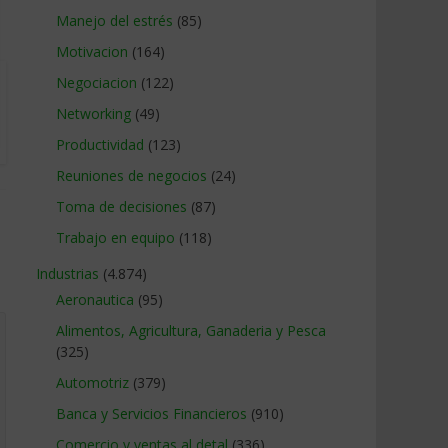
Manejo del estrés
(85)
Motivacion
(164)
Negociacion
(122)
Networking
(49)
Productividad
(123)
Reuniones de negocios
(24)
Toma de decisiones
(87)
Trabajo en equipo
(118)
Industrias
(4.874)
Aeronautica
(95)
Alimentos, Agricultura, Ganaderia y Pesca
(325)
Automotriz
(379)
Banca y Servicios Financieros
(910)
Comercio y ventas al detal
(336)