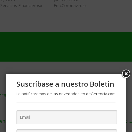
Servicios Financieros»
En «Coronavirus»
Suscríbase a nuestro Boletin
Le notificaremos de las novedades en deGerencia.com
 trabajadoras sexuales
nanciero: el derrumbe de los mercados en 10 claves