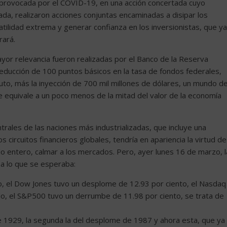
 provocada por el COVID-19, en una acción concertada cuyo
a, realizaron acciones conjuntas encaminadas a disipar los
latilidad extrema y generar confianza en los inversionistas, que ya
rará.
yor relevancia fueron realizadas por el Banco de la Reserva
educción de 100 puntos básicos en la tasa de fondos federales,
luto, más la inyección de 700 mil millones de dólares, un mundo d
equivale a un poco menos de la mitad del valor de la economía
trales de las naciones más industrializadas, que incluye una
s circuitos financieros globales, tendría en apariencia la virtud de
do entero, calmar a los mercados. Pero, ayer lunes 16 de marzo, l
 a lo que se esperaba:
so, el Dow Jones tuvo un desplome de 12.93 por ciento, el Nasdaq
do, el S&P500 tuvo un derrumbe de 11.98 por ciento, se trata de
h de 1929, la segunda la del desplome de 1987 y ahora esta, que ya