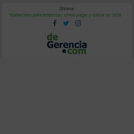
Última:
Stablecoins para empresas: cómo pagar y cobrar en 2026
Despido silencioso: qué es y por qué sale tan caro
IA en selección de personal: cómo auditarla a tiempo
Trabajo forzoso en la cadena de suministro: qué hacer
Mercado hispano de EE. UU.: cómo segmentarlo y venderle