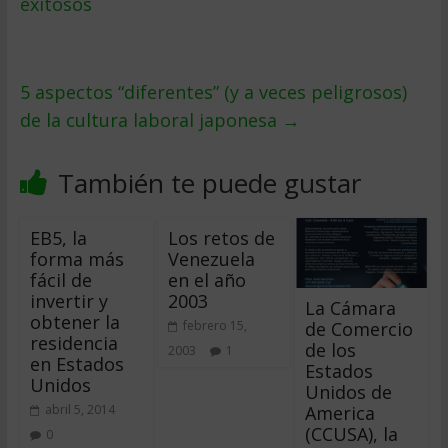
exitosos
5 aspectos “diferentes” (y a veces peligrosos)
de la cultura laboral japonesa
→
También te puede gustar
EB5, la
Los retos de
forma más
Venezuela
fácil de
en el año
invertir y
2003
La Cámara
obtener la
de Comercio
febrero 15,
residencia
de los
2003
1
en Estados
Estados
Unidos
Unidos de
America
abril 5, 2014
(CCUSA), la
0