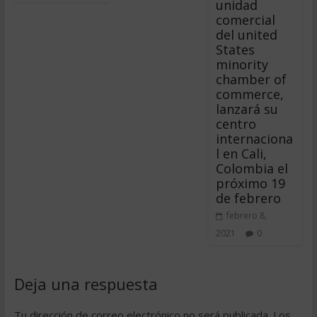
unidad
comercial
del united
States
minority
chamber of
commerce,
lanzará su
centro
internaciona
l en Cali,
Colombia el
próximo 19
de febrero
febrero 8,
2021
0
Deja una respuesta
Tu dirección de correo electrónico no será publicada.
Los