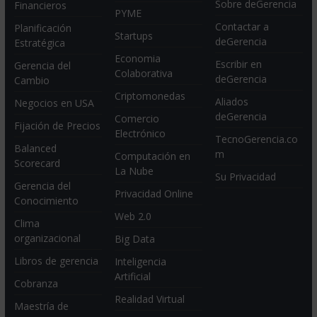
Sobre deGerencia
Financieros
PYME
Contactar a
Planificación
Startups
deGerencia
Estratégica
Economia
Escribir en
Gerencia del
Colaborativa
deGerencia
Cambio
Criptomonedas
Aliados
Negocios en USA
deGerencia
Comercio
Fijación de Precios
Electrónico
TecnoGerencia.co
Balanced
m
Computación en
Scorecard
La Nube
Su Privacidad
Gerencia del
Privacidad Online
Conocimiento
Web 2.0
Clima
organizacional
Big Data
Libros de gerencia
Inteligencia
Artificial
Cobranza
Realidad Virtual
Maestría de