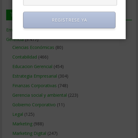
Temas de Gerencia
REGISTRESE YA
Empresas de Gerencia
(38)
Gerencia
(9.477)
Ciencias Económicas
(80)
Contabilidad
(466)
Educacion Gerencial
(454)
Estrategia Empresarial
(304)
Finanzas Corporativas
(748)
Gerencia social y ambiental
(223)
Gobierno Corporativo
(11)
Legal
(125)
Marketing
(988)
Marketing Digital
(247)