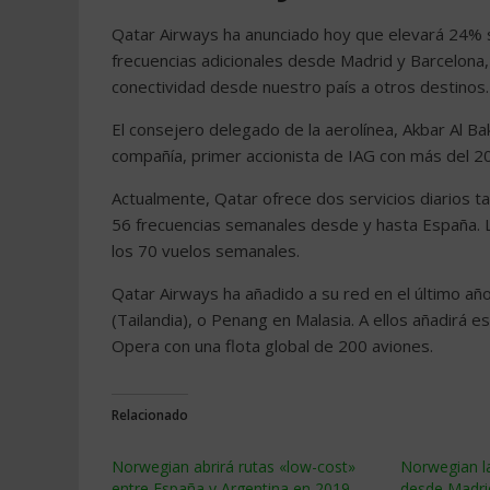
Qatar Airways ha anunciado hoy que elevará 24% su
frecuencias adicionales desde Madrid y Barcelona
conectividad desde nuestro país a otros destinos.
El consejero delegado de la aerolínea, Akbar Al Ba
compañía, primer accionista de IAG con más del 20
Actualmente, Qatar ofrece dos servicios diarios
56 frecuencias semanales desde y hasta España. L
los 70 vuelos semanales.
Qatar Airways ha añadido a su red en el último a
(Tailandia), o Penang en Malasia. A ellos añadirá 
Opera con una flota global de 200 aviones.
Relacionado
Norwegian abrirá rutas «low-cost»
Norwegian l
entre España y Argentina en 2019
desde Madri