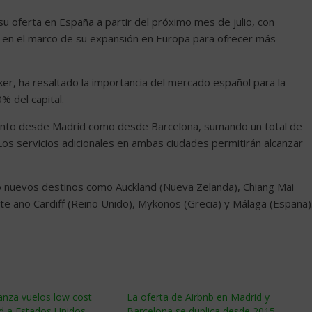
 oferta en España a partir del próximo mes de julio, con
, en el marco de su expansión en Europa para ofrecer más
ker, ha resaltado la importancia del mercado español para la
% del capital.
 tanto desde Madrid como desde Barcelona, sumando un total de
os servicios adicionales en ambas ciudades permitirán alcanzar
ño nuevos destinos como Auckland (Nueva Zelanda), Chiang Mai
este año Cardiff (Reino Unido), Mykonos (Grecia) y Málaga (España)
anza vuelos low cost
La oferta de Airbnb en Madrid y
d a Estados Unidos
Barcelona se duplica desde 2015