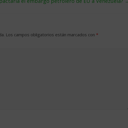
actaría el embargo petrolero de EU a Venezuela?
da.
Los campos obligatorios están marcados con
*