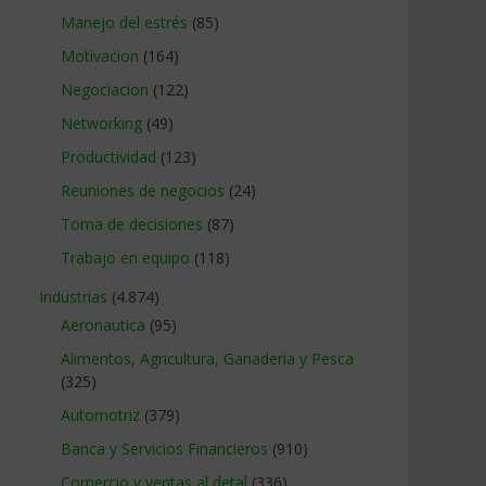
Manejo del estrés
(85)
Motivacion
(164)
Negociacion
(122)
Networking
(49)
Productividad
(123)
Reuniones de negocios
(24)
Toma de decisiones
(87)
Trabajo en equipo
(118)
Industrias
(4.874)
Aeronautica
(95)
Alimentos, Agricultura, Ganaderia y Pesca
(325)
Automotriz
(379)
Banca y Servicios Financieros
(910)
Comercio y ventas al detal
(336)