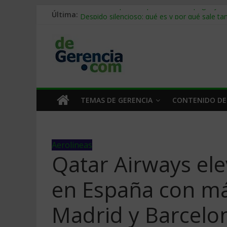
Última:
Stablecoins para empresas: cómo pagar y c
Despido silencioso: qué es y por qué sale ta
IA en selección de personal: cómo auditarla
Trabajo forzoso en la cadena de suministro:
Mercado hispano de EE. UU.: cómo segmenta
TEMAS DE GERENCIA
CONTENIDO DE
Aerolineas
Qatar Airways ele
en España con má
Madrid y Barcelo