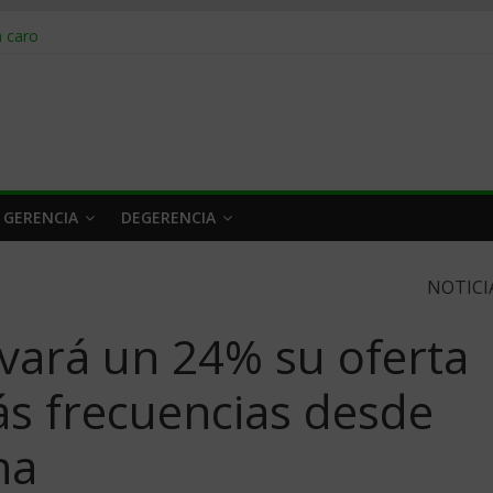
obrar en 2026
n caro
 a tiempo
 qué hacer
rlo y venderle
 GERENCIA
DEGERENCIA
NOTICI
vará un 24% su oferta
s frecuencias desde
na