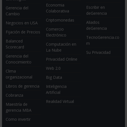
Economia
Escribir en
Gerencia del
Colaborativa
deGerencia
Cambio
Criptomonedas
Aliados
Negocios en USA
deGerencia
Comercio
Fijación de Precios
Electrónico
TecnoGerencia.co
Balanced
m
Computación en
Scorecard
La Nube
Su Privacidad
Gerencia del
Privacidad Online
Conocimiento
Web 2.0
Clima
organizacional
Big Data
Libros de gerencia
Inteligencia
Artificial
Cobranza
Realidad Virtual
Maestría de
gerencia MBA
Como invertir