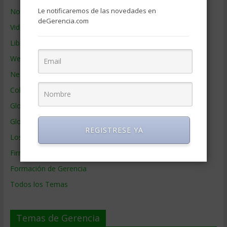
Le notificaremos de las novedades en
Noticias de Gerencia
deGerencia.com
Videos de Gerencia
Libros de Gerencia
Webs de Gerencia
Negocios por País
Colaboradores de Gerencia
Glosario
Glosario Inglés – Español
REGISTRESE YA
Los mejores MBA
Firmas de Gerencia
Formación de Gerencia
Todos los Temas
Temas de Gerencia