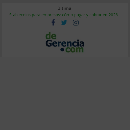
Última:
Stablecoins para empresas: cómo pagar y cobrar en 2026
Despido silencioso: qué es y por qué sale tan caro
IA en selección de personal: cómo auditarla a tiempo
Trabajo forzoso en la cadena de suministro: qué hacer
Mercado hispano de EE. UU.: cómo segmentarlo y venderle