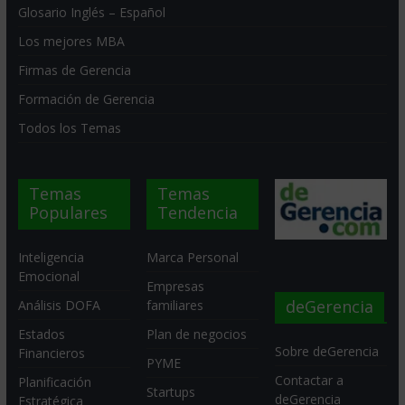
Glosario Inglés – Español
Los mejores MBA
Firmas de Gerencia
Formación de Gerencia
Todos los Temas
Temas
Temas
Populares
Tendencia
Inteligencia
Marca Personal
Emocional
Empresas
deGerencia
Análisis DOFA
familiares
Estados
Plan de negocios
Sobre deGerencia
Financieros
PYME
Contactar a
Planificación
Startups
deGerencia
Estratégica