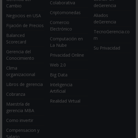
Colaborativa
deGerencia
Cambio
Criptomonedas
Aliados
Negocios en USA
deGerencia
Comercio
Fijación de Precios
Electrónico
TecnoGerencia.co
Balanced
m
Computación en
Scorecard
La Nube
Su Privacidad
Gerencia del
Privacidad Online
Conocimiento
Web 2.0
Clima
organizacional
Big Data
Libros de gerencia
Inteligencia
Artificial
Cobranza
Realidad Virtual
Maestría de
gerencia MBA
Como invertir
Compensacion y
Salario