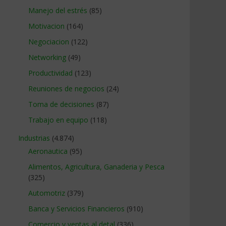
Manejo del estrés
(85)
Motivacion
(164)
Negociacion
(122)
Networking
(49)
Productividad
(123)
Reuniones de negocios
(24)
Toma de decisiones
(87)
Trabajo en equipo
(118)
Industrias
(4.874)
Aeronautica
(95)
Alimentos, Agricultura, Ganaderia y Pesca
(325)
Automotriz
(379)
Banca y Servicios Financieros
(910)
Comercio y ventas al detal
(336)