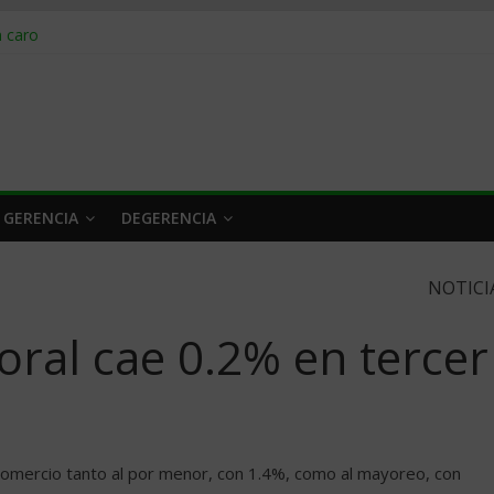
obrar en 2026
n caro
 a tiempo
 qué hacer
rlo y venderle
 GERENCIA
DEGERENCIA
NOTICI
oral cae 0.2% en tercer
 comercio tanto al por menor, con 1.4%, como al mayoreo, con