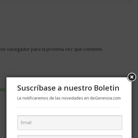
ste navegador para la próxima vez que comente.
Suscríbase a nuestro Boletin
de cómo se procesan los datos de tus comentarios
.
Le notificaremos de las novedades en deGerencia.com