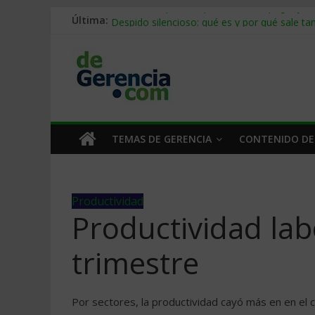
Última:
Stablecoins para empresas: cómo pagar y c
Despido silencioso: qué es y por qué sale ta
IA en selección de personal: cómo auditarla
Trabajo forzoso en la cadena de suministro:
Mercado hispano de EE. UU.: cómo segmenta
TEMAS DE GERENCIA
CONTENIDO DE
Productividad
Productividad lab
trimestre
Por sectores, la productividad cayó más en en el