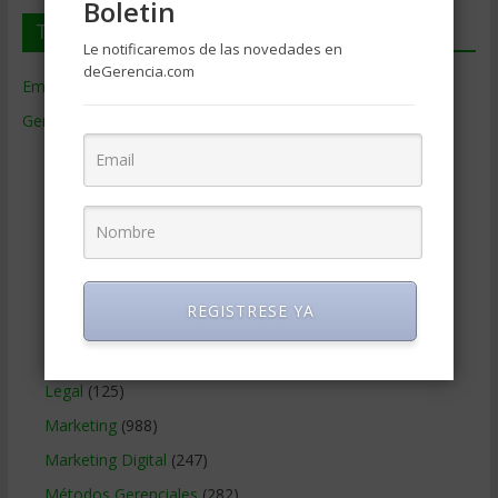
Boletin
Temas de Gerencia
Le notificaremos de las novedades en
deGerencia.com
Empresas de Gerencia
(38)
Gerencia
(9.481)
Ciencias Económicas
(80)
Contabilidad
(466)
Educacion Gerencial
(454)
Estrategia Empresarial
(304)
Finanzas Corporativas
(748)
REGISTRESE YA
Gerencia social y ambiental
(223)
Gobierno Corporativo
(11)
Legal
(125)
Marketing
(988)
Marketing Digital
(247)
Métodos Gerenciales
(282)