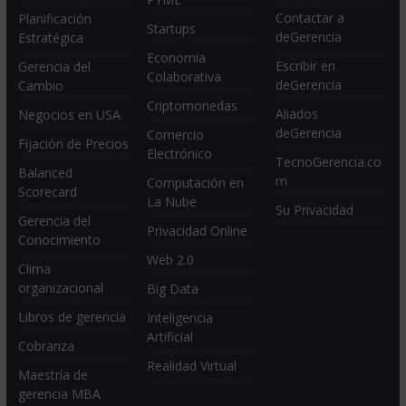
Contactar a
Planificación
Startups
deGerencia
Estratégica
Economia
Escribir en
Gerencia del
Colaborativa
deGerencia
Cambio
Criptomonedas
Aliados
Negocios en USA
deGerencia
Comercio
Fijación de Precios
Electrónico
TecnoGerencia.co
Balanced
m
Computación en
Scorecard
La Nube
Su Privacidad
Gerencia del
Privacidad Online
Conocimiento
Web 2.0
Clima
organizacional
Big Data
Libros de gerencia
Inteligencia
Artificial
Cobranza
Realidad Virtual
Maestría de
gerencia MBA