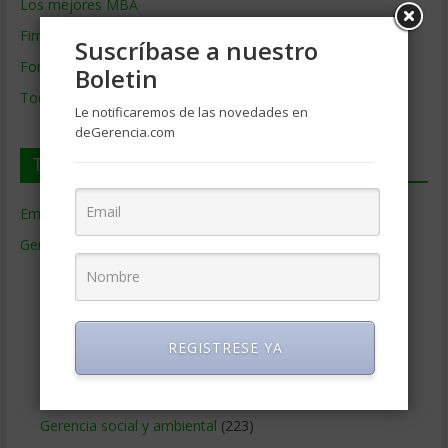
Los mejores MBA
Firmas de Gerencia
Suscríbase a nuestro
Formación de Gerencia
Boletin
Todos los Temas
Le notificaremos de las novedades en
deGerencia.com
Temas de Gerencia
Empresas de Gerencia
(38)
Gerencia
(9.477)
Ciencias Económicas
(80)
Contabilidad
(466)
Educacion Gerencial
(454)
REGISTRESE YA
Estrategia Empresarial
(304)
Finanzas Corporativas
(748)
Gerencia social y ambiental
(223)