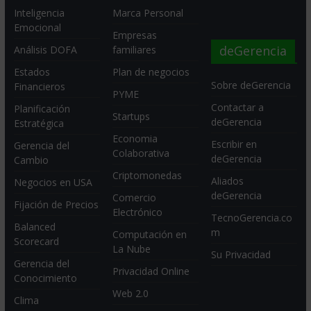
Inteligencia
Marca Personal
Emocional
Empresas
deGerencia
Análisis DOFA
familiares
Estados
Plan de negocios
Sobre deGerencia
Financieros
PYME
Contactar a
Planificación
Startups
deGerencia
Estratégica
Economia
Escribir en
Gerencia del
Colaborativa
deGerencia
Cambio
Criptomonedas
Aliados
Negocios en USA
deGerencia
Comercio
Fijación de Precios
Electrónico
TecnoGerencia.co
Balanced
m
Computación en
Scorecard
La Nube
Su Privacidad
Gerencia del
Privacidad Online
Conocimiento
Web 2.0
Clima