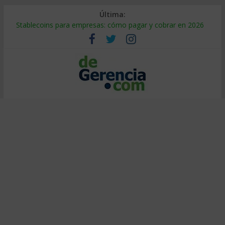
Última:
Stablecoins para empresas: cómo pagar y cobrar en 2026
Despido silencioso: qué es y por qué sale tan caro
IA en selección de personal: cómo auditarla a tiempo
Trabajo forzoso en la cadena de suministro: qué hacer
Mercado hispano de EE. UU.: cómo segmentarlo y venderle