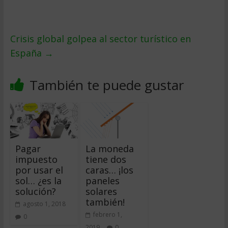
Crisis global golpea al sector turí­stico en
España
→
También te puede gustar
Pagar
La moneda
impuesto
tiene dos
por usar el
caras… ¡los
sol… ¿es la
paneles
solución?
solares
también!
agosto 1, 2018
febrero 1,
0
2019
0