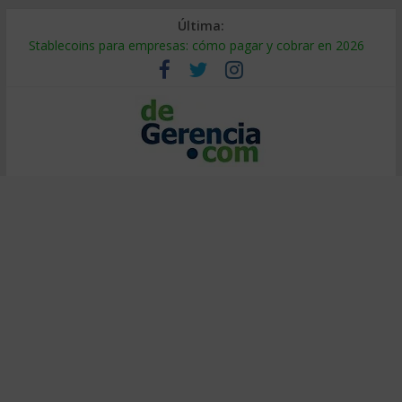
Última:
Stablecoins para empresas: cómo pagar y cobrar en 2026
Despido silencioso: qué es y por qué sale tan caro
IA en selección de personal: cómo auditarla a tiempo
Trabajo forzoso en la cadena de suministro: qué hacer
Mercado hispano de EE. UU.: cómo segmentarlo y venderle