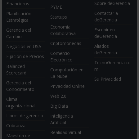
Sobre deGerencia
Financieros
PYME
Contactar a
Planificación
Startups
deGerencia
Estratégica
Economia
Escribir en
Gerencia del
Colaborativa
deGerencia
Cambio
Criptomonedas
Aliados
Negocios en USA
deGerencia
Comercio
Fijación de Precios
Electrónico
TecnoGerencia.co
Balanced
m
Computación en
Scorecard
La Nube
Su Privacidad
Gerencia del
Privacidad Online
Conocimiento
Web 2.0
Clima
organizacional
Big Data
Libros de gerencia
Inteligencia
Artificial
Cobranza
Realidad Virtual
Maestría de