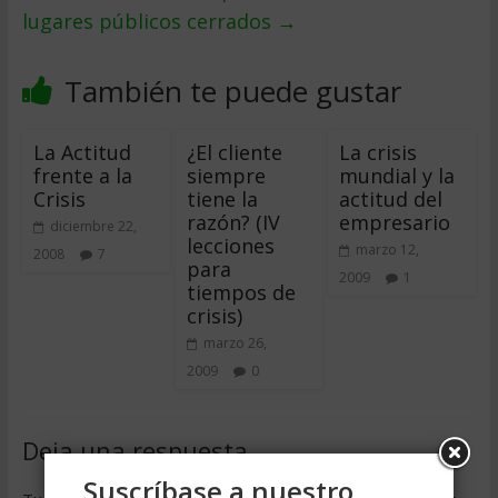
lugares públicos cerrados
→
También te puede gustar
La Actitud
¿El cliente
La crisis
frente a la
siempre
mundial y la
Crisis
tiene la
actitud del
razón? (IV 
empresario
diciembre 22,
lecciones
marzo 12,
2008
7
para
2009
1
tiempos de
crisis)
marzo 26,
2009
0
Deja una respuesta
Suscríbase a nuestro