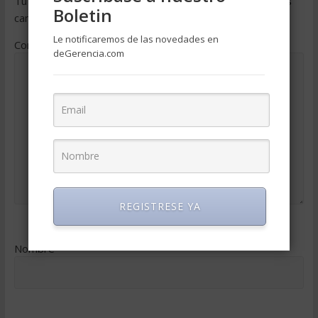
Tu dirección de correo electrónico no será publicada.
Los
Boletin
campos obligatorios están marcados con
*
Le notificaremos de las novedades en
Comentario
*
deGerencia.com
REGISTRESE YA
Nombre
*