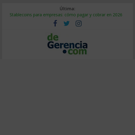
Última:
Stablecoins para empresas: cómo pagar y cobrar en 2026
Despido silencioso: qué es y por qué sale tan caro
IA en selección de personal: cómo auditarla a tiempo
Trabajo forzoso en la cadena de suministro: qué hacer
Mercado hispano de EE. UU.: cómo segmentarlo y venderle