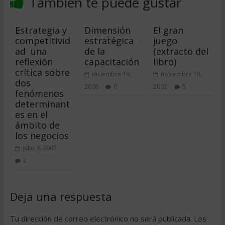
También te puede gustar
Estrategia y
Dimensión
El gran
competitivid
estratégica
juego
ad  una
de la
(extracto del
reflexión
capacitación
libro)
crítica sobre
diciembre 19,
noviembre 18,
dos
2008
0
2002
5
fenómenos
determinant
es en el
ámbito de
los negocios
julio 4, 2007
2
Deja una respuesta
Tu dirección de correo electrónico no será publicada.
Los