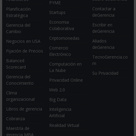
PYME
Contactar a
Planificación
Startups
deGerencia
Estratégica
Economia
Escribir en
Gerencia del
Colaborativa
deGerencia
Cambio
Criptomonedas
Aliados
Negocios en USA
deGerencia
Comercio
Fijación de Precios
Electrónico
TecnoGerencia.co
Balanced
m
Computación en
Scorecard
La Nube
Su Privacidad
Gerencia del
Privacidad Online
Conocimiento
Web 2.0
Clima
organizacional
Big Data
Libros de gerencia
Inteligencia
Artificial
Cobranza
Realidad Virtual
Maestría de
gerencia MBA