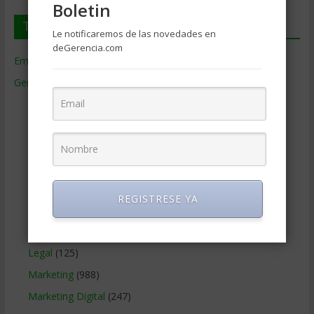
Boletin
Temas de Gerencia
Le notificaremos de las novedades en
deGerencia.com
Empresas de Gerencia
(38)
Gerencia
(9.477)
Ciencias Económicas
(80)
Contabilidad
(466)
Educacion Gerencial
(454)
Estrategia Empresarial
(304)
Finanzas Corporativas
(748)
REGISTRESE YA
Gerencia social y ambiental
(223)
Gobierno Corporativo
(11)
Legal
(125)
Marketing
(988)
Marketing Digital
(247)