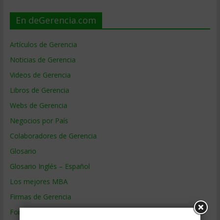
En deGerencia.com
Artículos de Gerencia
Noticias de Gerencia
Videos de Gerencia
Libros de Gerencia
Webs de Gerencia
Negocios por País
Colaboradores de Gerencia
Glosario
Glosario Inglés – Español
Los mejores MBA
Firmas de Gerencia
Formación de Gerencia