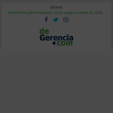
Última:
Stablecoins para empresas: cómo pagar y cobrar en 2026
Despido silencioso: qué es y por qué sale tan caro
IA en selección de personal: cómo auditarla a tiempo
Trabajo forzoso en la cadena de suministro: qué hacer
Mercado hispano de EE. UU.: cómo segmentarlo y venderle