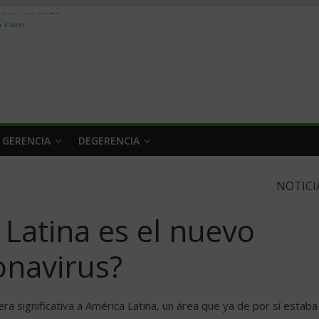
obrar en 2026
n caro
 a tiempo
 qué hacer
rlo y venderle
 GERENCIA
DEGERENCIA
NOTICI
Latina es el nuevo
onavirus?
a significativa a América Latina, un área que ya de por sí estaba