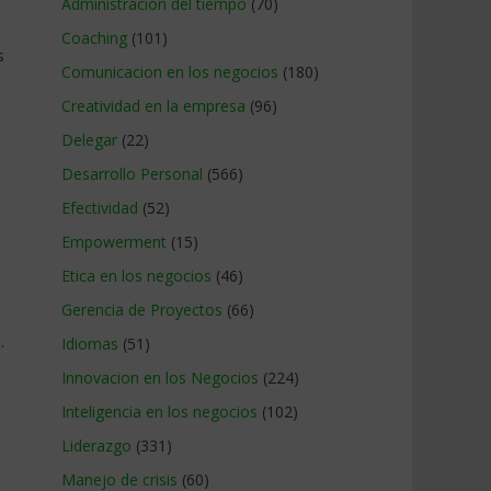
Administracion del tiempo
(70)
Coaching
(101)
s
Comunicacion en los negocios
(180)
Creatividad en la empresa
(96)
Delegar
(22)
Desarrollo Personal
(566)
Efectividad
(52)
Empowerment
(15)
Etica en los negocios
(46)
Gerencia de Proyectos
(66)
.
Idiomas
(51)
Innovacion en los Negocios
(224)
Inteligencia en los negocios
(102)
Liderazgo
(331)
Manejo de crisis
(60)