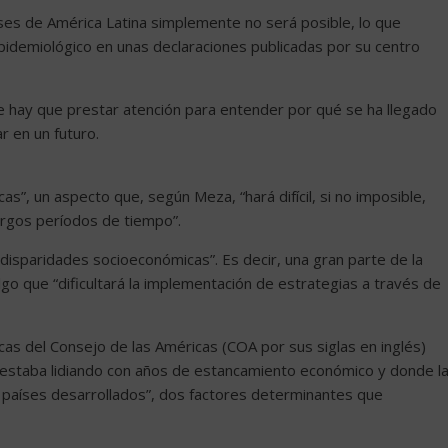
ses de América Latina simplemente no será posible, lo que
to epidemiológico en unas declaraciones publicadas por su centro
e hay que prestar atención para entender por qué se ha llegado
r en un futuro.
s”, un aspecto que, según Meza, “hará difícil, si no imposible,
largos períodos de tiempo”.
“disparidades socioeconómicas”. Es decir, una gran parte de la
lgo que “dificultará la implementación de estrategias a través de
icas del Consejo de las Américas (COA por sus siglas en inglés)
 estaba lidiando con años de estancamiento económico y donde l
e países desarrollados”, dos factores determinantes que