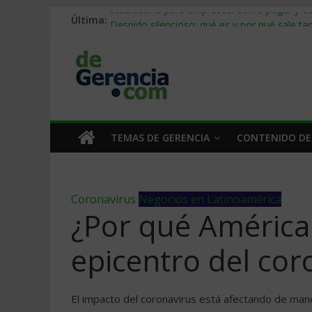
Última:
Stablecoins para empresas: cómo pagar y c
Despido silencioso: qué es y por qué sale ta
IA en selección de personal: cómo auditarla
Trabajo forzoso en la cadena de suministro:
Mercado hispano de EE. UU.: cómo segmenta
TEMAS DE GERENCIA
CONTENIDO DE
Coronavirus
Negocios en Latinoamérica
¿Por qué América 
epicentro del cor
El impacto del coronavirus está afectando de maner