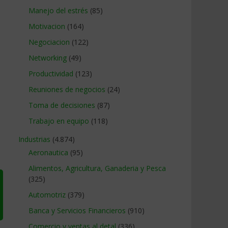
Manejo del estrés
(85)
Motivacion
(164)
Negociacion
(122)
Networking
(49)
Productividad
(123)
Reuniones de negocios
(24)
Toma de decisiones
(87)
Trabajo en equipo
(118)
Industrias
(4.874)
Aeronautica
(95)
Alimentos, Agricultura, Ganaderia y Pesca
(325)
Automotriz
(379)
Banca y Servicios Financieros
(910)
Comercio y ventas al detal
(336)