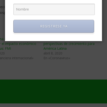
 creciendo sin cesar, especialmente en las comunidades más
ospitalarios.
REGISTRESE YA
ina debe tomar medidas
Covid-19 ‘esfuma’ las buenas
or el impacto económico
perspectivas de crecimiento para
us: FMI
América Latina
020
abril 8, 2020
nanciera internacional»
En «Coronavirus»