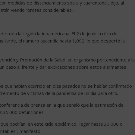
on medidas de distanciamiento social y cuarentena”, dijo, al
tán viendo “brotes considerables”.
e toda la región latinoamericana. El 2 de junio la cifra de
ás tarde, el número ascendía hasta 1,092, lo que despertó la
evención y Promoción de la Salud, un organismo perteneciente a la
 un paso al frente y dar explicaciones sobre estos alarmantes
s que habían ocurrido en días pasados no se habían confirmado
incremento de víctimas de la pandemia de un día para otro.
a conferencia de prensa en la que señaló que la estimación de
s 35.000 defunciones.
ue podrían, en este ciclo epidémico, llegar hasta 30,000 o
ntables”, manifestó.