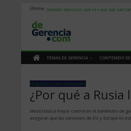
Última:
Stablecoins para empresas: cómo pagar y c
Despido silencioso: qué es y por qué sale ta
IA en selección de personal: cómo auditarla
Trabajo forzoso en la cadena de suministro:
Mercado hispano de EE. UU.: cómo segmenta
TEMAS DE GERENCIA
CONTENIDO DE
Negocios Internacionales
¿Por qué a Rusia 
Moscú busca mayor control en el suministro de ga
aseguran que las sanciones de EU y Europa no están