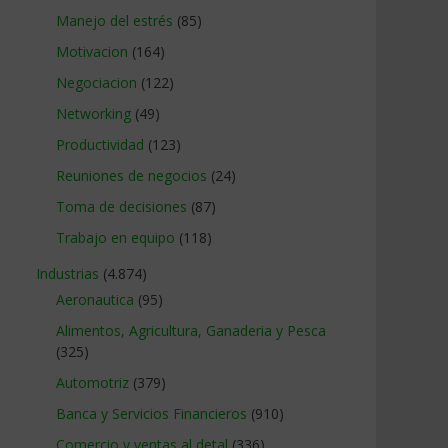
Manejo del estrés
(85)
Motivacion
(164)
Negociacion
(122)
Networking
(49)
Productividad
(123)
Reuniones de negocios
(24)
Toma de decisiones
(87)
Trabajo en equipo
(118)
Industrias
(4.874)
Aeronautica
(95)
Alimentos, Agricultura, Ganaderia y Pesca
(325)
Automotriz
(379)
Banca y Servicios Financieros
(910)
Comercio y ventas al detal
(336)