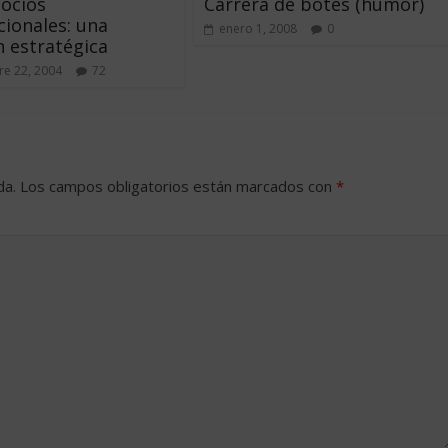
ocios
Carrera de botes (humor)
cionales: una
enero 1, 2008
0
n estratégica
e 22, 2004
72
da.
Los campos obligatorios están marcados con
*