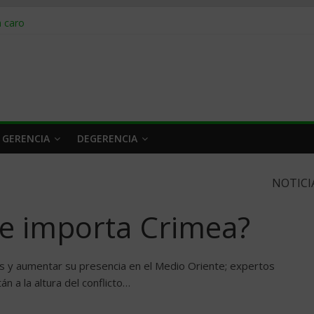
obrar en 2026
n caro
 a tiempo
 qué hacer
rlo y venderle
 GERENCIA
DEGERENCIA
NOTICI
le importa Crimea?
s y aumentar su presencia en el Medio Oriente; expertos
 a la altura del conflicto…