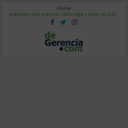
Última:
Stablecoins para empresas: cómo pagar y cobrar en 2026
Despido silencioso: qué es y por qué sale tan caro
IA en selección de personal: cómo auditarla a tiempo
Trabajo forzoso en la cadena de suministro: qué hacer
Mercado hispano de EE. UU.: cómo segmentarlo y venderle