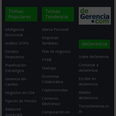
Temas
Temas
Populares
Tendencia
Inteligencia
Marca Personal
Emocional
Empresas
deGerencia
Análisis DOFA
familiares
Estados
Plan de negocios
Sobre deGerencia
Financieros
PYME
Contactar a
Planificación
Startups
deGerencia
Estratégica
Economia
Escribir en
Gerencia del
Colaborativa
deGerencia
Cambio
Criptomonedas
Aliados
Negocios en USA
deGerencia
Comercio
Fijación de Precios
Electrónico
TecnoGerencia.co
Balanced
m
Computación en
Scorecard