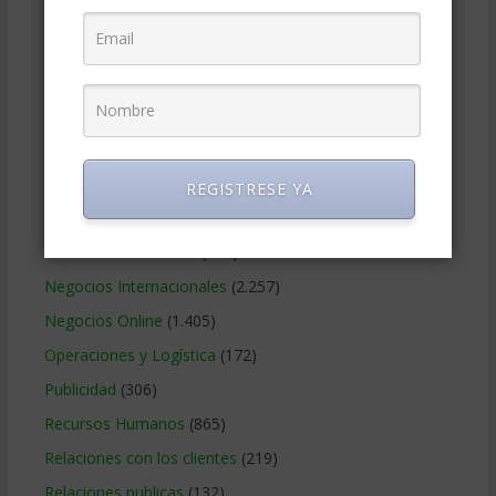
Estrategia Empresarial
(304)
Finanzas Corporativas
(748)
Gerencia social y ambiental
(223)
Gobierno Corporativo
(11)
Legal
(125)
Marketing
(988)
REGISTRESE YA
Marketing Digital
(247)
Métodos Gerenciales
(280)
Negocios Internacionales
(2.257)
Negocios Online
(1.405)
Operaciones y Logística
(172)
Publicidad
(306)
Recursos Humanos
(865)
Relaciones con los clientes
(219)
Relaciones publicas
(132)