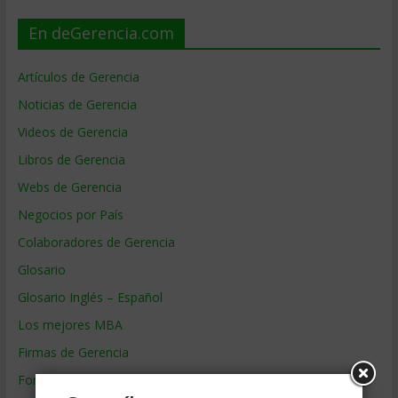
En deGerencia.com
Artículos de Gerencia
Noticias de Gerencia
Videos de Gerencia
Libros de Gerencia
Webs de Gerencia
Negocios por País
Colaboradores de Gerencia
Glosario
Glosario Inglés – Español
Los mejores MBA
Firmas de Gerencia
Formación de Gerencia