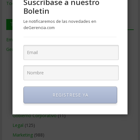
Suscríbase a nuestro
Todos los Temas
Boletin
Le notificaremos de las novedades en
Temas de Gerencia
deGerencia.com
Empresas de Gerencia
(38)
Gerencia
(9.477)
Ciencias Económicas
(80)
Contabilidad
(466)
Educacion Gerencial
(454)
Estrategia Empresarial
(304)
REGISTRESE YA
Finanzas Corporativas
(748)
Gerencia social y ambiental
(223)
Gobierno Corporativo
(11)
Legal
(125)
Marketing
(988)