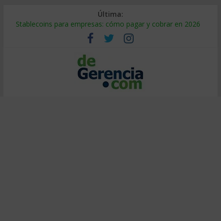
Última:
Stablecoins para empresas: cómo pagar y cobrar en 2026
Despido silencioso: qué es y por qué sale tan caro
IA en selección de personal: cómo auditarla a tiempo
Trabajo forzoso en la cadena de suministro: qué hacer
Mercado hispano de EE. UU.: cómo segmentarlo y venderle