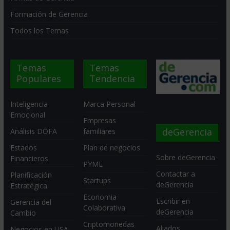
Formación de Gerencia
Todos los Temas
Temas
Temas
Populares
Tendencia
Inteligencia
Marca Personal
Emocional
Empresas
deGerencia
Análisis DOFA
familiares
Estados
Plan de negocios
Sobre deGerencia
Financieros
PYME
Contactar a
Planificación
Startups
deGerencia
Estratégica
Economia
Escribir en
Gerencia del
Colaborativa
deGerencia
Cambio
Criptomonedas
Aliados
Negocios en USA