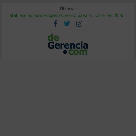
Última:
Stablecoins para empresas: cómo pagar y cobrar en 2026
Despido silencioso: qué es y por qué sale tan caro
IA en selección de personal: cómo auditarla a tiempo
Trabajo forzoso en la cadena de suministro: qué hacer
Mercado hispano de EE. UU.: cómo segmentarlo y venderle