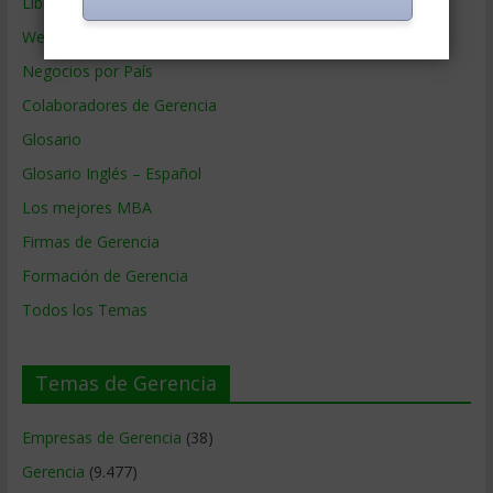
Libros de Gerencia
Webs de Gerencia
Negocios por País
Colaboradores de Gerencia
Glosario
Glosario Inglés – Español
Los mejores MBA
Firmas de Gerencia
Formación de Gerencia
Todos los Temas
Temas de Gerencia
Empresas de Gerencia
(38)
Gerencia
(9.477)