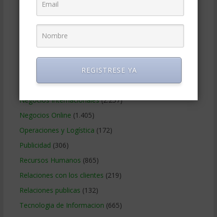
Gerencia social y ambiental
(223)
Gobierno Corporativo
(11)
Legal
(125)
Marketing
(988)
REGISTRESE YA
Marketing Digital
(247)
Métodos Gerenciales
(280)
Negocios Internacionales
(2.257)
Negocios Online
(1.405)
Operaciones y Logística
(172)
Publicidad
(306)
Recursos Humanos
(865)
Relaciones con los clientes
(219)
Relaciones publicas
(132)
Tecnologia de Informacion
(665)