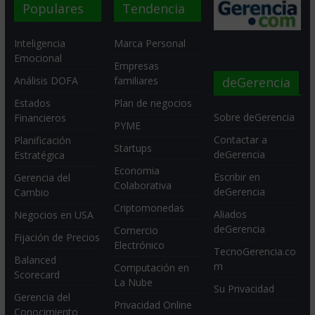
Populares
Tendencia
Inteligencia
Marca Personal
Emocional
Empresas
deGerencia
Análisis DOFA
familiares
Estados
Plan de negocios
Sobre deGerencia
Financieros
PYME
Contactar a
Planificación
Startups
deGerencia
Estratégica
Economia
Escribir en
Gerencia del
Colaborativa
deGerencia
Cambio
Criptomonedas
Aliados
Negocios en USA
deGerencia
Comercio
Fijación de Precios
Electrónico
TecnoGerencia.co
Balanced
m
Computación en
Scorecard
La Nube
Su Privacidad
Gerencia del
Privacidad Online
Conocimiento