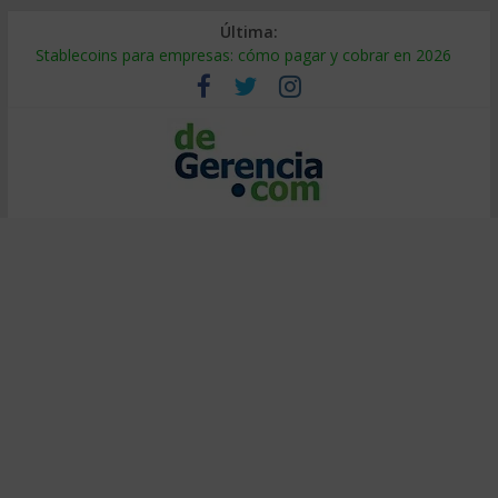
Última:
Stablecoins para empresas: cómo pagar y cobrar en 2026
Despido silencioso: qué es y por qué sale tan caro
IA en selección de personal: cómo auditarla a tiempo
Trabajo forzoso en la cadena de suministro: qué hacer
Mercado hispano de EE. UU.: cómo segmentarlo y venderle