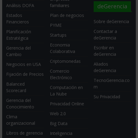
deGerencia
Análisis DOFA
familiares
Estados
Plan de negocios
Sobre deGerencia
Financieros
PYME
Contactar a
Planificación
Startups
deGerencia
Estratégica
Economia
Escribir en
Gerencia del
Colaborativa
deGerencia
Cambio
Criptomonedas
Aliados
Negocios en USA
deGerencia
Comercio
Fijación de Precios
Electrónico
TecnoGerencia.co
Balanced
m
Computación en
Scorecard
La Nube
Su Privacidad
Gerencia del
Privacidad Online
Conocimiento
Web 2.0
Clima
organizacional
Big Data
Libros de gerencia
Inteligencia