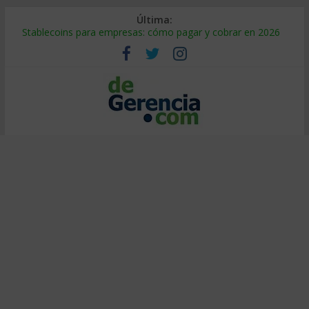
Última:
Stablecoins para empresas: cómo pagar y cobrar en 2026
Despido silencioso: qué es y por qué sale tan caro
IA en selección de personal: cómo auditarla a tiempo
Trabajo forzoso en la cadena de suministro: qué hacer
Mercado hispano de EE. UU.: cómo segmentarlo y venderle