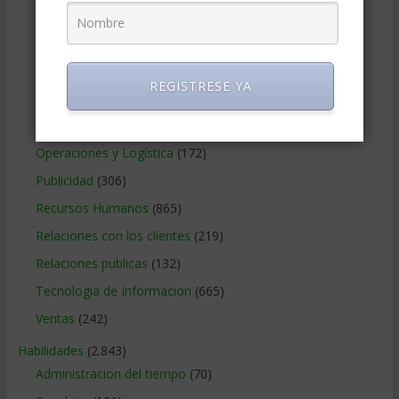
Marketing
(988)
Marketing Digital
(247)
Métodos Gerenciales
(280)
REGISTRESE YA
Negocios Internacionales
(2.257)
Negocios Online
(1.405)
Operaciones y Logística
(172)
Publicidad
(306)
Recursos Humanos
(865)
Relaciones con los clientes
(219)
Relaciones publicas
(132)
Tecnologia de Informacion
(665)
Ventas
(242)
Habilidades
(2.843)
Administracion del tiempo
(70)