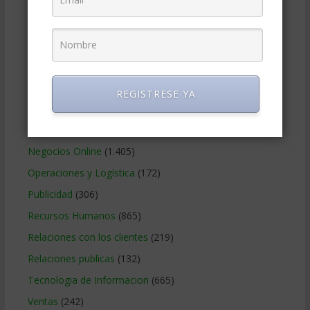
Gerencia social y ambiental
(223)
Gobierno Corporativo
(11)
Legal
(125)
Marketing
(988)
Marketing Digital
(247)
REGISTRESE YA
Métodos Gerenciales
(280)
Negocios Internacionales
(2.257)
Negocios Online
(1.405)
Operaciones y Logística
(172)
Publicidad
(306)
Recursos Humanos
(865)
Relaciones con los clientes
(219)
Relaciones publicas
(132)
Tecnologia de Informacion
(665)
Ventas
(242)