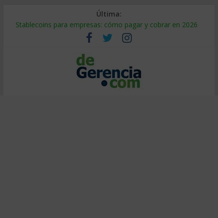
Última:
Stablecoins para empresas: cómo pagar y cobrar en 2026
Despido silencioso: qué es y por qué sale tan caro
IA en selección de personal: cómo auditarla a tiempo
Trabajo forzoso en la cadena de suministro: qué hacer
Mercado hispano de EE. UU.: cómo segmentarlo y venderle