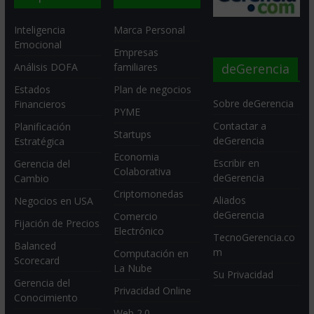
Inteligencia
Marca Personal
Emocional
Empresas
deGerencia
Análisis DOFA
familiares
Estados
Plan de negocios
Sobre deGerencia
Financieros
PYME
Contactar a
Planificación
Startups
deGerencia
Estratégica
Economia
Escribir en
Gerencia del
Colaborativa
deGerencia
Cambio
Criptomonedas
Aliados
Negocios en USA
deGerencia
Comercio
Fijación de Precios
Electrónico
TecnoGerencia.co
Balanced
m
Computación en
Scorecard
La Nube
Su Privacidad
Gerencia del
Privacidad Online
Conocimiento
Web 2.0