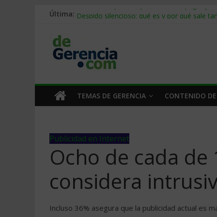
Última:
Stablecoins para empresas: cómo pagar y c
Despido silencioso: qué es y por qué sale ta
IA en selección de personal: cómo auditarla
Trabajo forzoso en la cadena de suministro:
Mercado hispano de EE. UU.: cómo segmenta
TEMAS DE GERENCIA
CONTENIDO DE
Publicidad en Internet
Ocho de cada de 
considera intrusi
Incluso 36% asegura que la publicidad actual es má