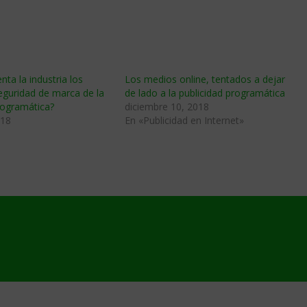
ta la industria los
Los medios online, tentados a dejar
eguridad de marca de la
de lado a la publicidad programática
rogramática?
diciembre 10, 2018
018
En «Publicidad en Internet»