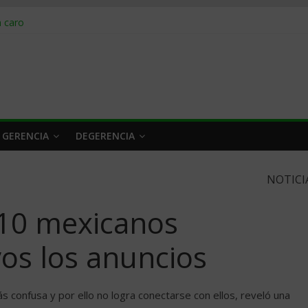
obrar en 2026
n caro
 a tiempo
 qué hacer
rlo y venderle
 GERENCIA
DEGERENCIA
NOTICI
10 mexicanos
vos los anuncios
s confusa y por ello no logra conectarse con ellos, reveló una